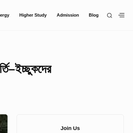
SHOW
ergy
Higher Study
Admission
Blog
SH
SECOND
SE
SIDEBA
SI
্তি–ইচ্ছুকদের
Sidebar
Widget
Join Us