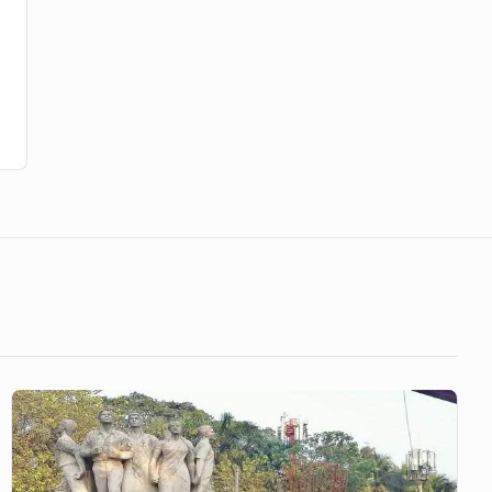
৭
দফা
দাবিতে