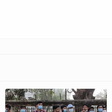
পুরুষের
ওপর
যৌন