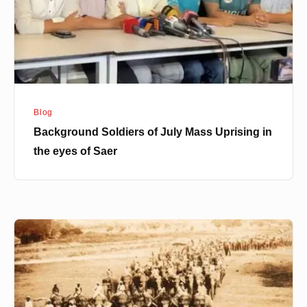
Uprising
in
the
eyes
of
Saer
Blog
Background Soldiers of July Mass Uprising in
the eyes of Saer
পিলখানা,
এলিফ্যান্ট
রোড,
হাতিরপুল
যেভাবে