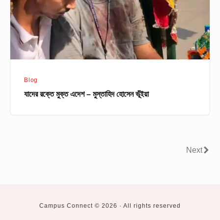
মুস্তাহিদ
হোসেন
ভূঁইয়া
Blog
যাদের রক্তে মুক্ত এদেশ – মুস্তাহিদ হোসেন ভূঁইয়া
Posts
Next
Next
pagination
Campus Connect © 2026 · All rights reserved