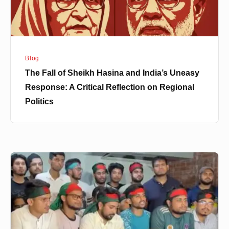
Uneasy
Response:
A
Critical
Blog
Reflection
The Fall of Sheikh Hasina and India’s Uneasy
on
Response: A Critical Reflection on Regional
Regional
Politics
Politics
Background
Soldiers
of
July
Mass