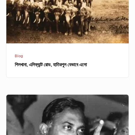
এলো
Blog
পিলখানা, এলিফ্যান্ট রোড, হাতিরপুল যেভাবে এলো
তলাবিহীন
ঝুড়ি
থেকে
টেকসই
উন্নয়ন