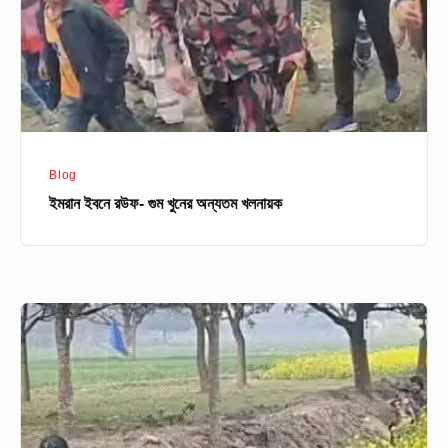
অন্যতম
খলনায়ক
Blog
ইমরান ইবনে রউফ- গুম খুনের অন্যতম খলনায়ক
বর্ডারের
মানুষ
কেন
এমন
সাহস