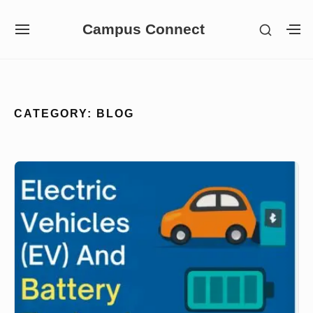
Skip
Campus Connect
SHOW
to
SITE
S
SECON
NAVIGATION
S
content
SIDEB
SI
Site Navigation
CATEGORY:
BLOG
পরিবহনের
ভবিষ্যত-
Electric
Vehicles
(EV)
এবং
Battery
Technology