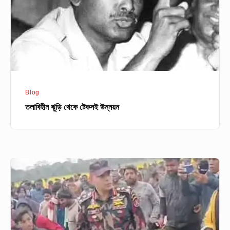
Blog
তলাবিহীন ঝুড়ি থেকে টেকসই উন্নয়ন
ইমরান
ইবনে
রউফ-
গুম
খুনের