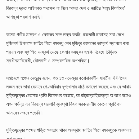
বিরুদ্ধে দ্রুত আইনগত পদক্ষেপ না নিলে আমরা দেশ ও জাতির ‘সমূহ বিপর্যয়ের’
আশঙ্কা প্রকাশ করছি।
আমরা গভীর উদ্বেগ ও ক্ষোভের সঙ্গে লক্ষ্য করছি, রাজধানী ঢাকাসহ সারা দেশে
মুজিববর্ষ উপলক্ষে জাতির পিতা বঙ্গবন্ধু শেখ মুজিবুর রহমানের ভাস্কর্য স্থাপনে বাধা
প্রদান এবং স্থাপিত ভাস্কর্য ভেঙে ফেলার ভয়ঙ্কর হুমকি দিয়েছে চিহ্নিত
স্বাধীনতাবিরোধী, মৌলবাদী ও সাম্প্রদায়িক অপশক্তি।
সমাবেশে মঞ্চের নেতৃবৃন্দ বলেন, গত ১৩ নভেম্বর করোনাকালীন যাবতীয় বিধিনিষেধ
লঙ্ঘন করে তারা যেভাবে গেণ্ডারিয়ার ধূপখোলার মাঠে সমাবেশ করেছে এবং যে ভাষায়
মুক্তিযুদ্ধের চেতনার প্রতি বিষেদগার করেছে, তা রাষ্ট্রদ্রোহিতাতূল্য অপরাধ হলেও
এখন পর্যন্ত এর বিরুদ্ধে সরকারি ব্যবস্থা কিংবা সরকারদলীয় কোনো প্রতিবাদ
আমাদের নজরে পড়েনি।
মুক্তিযুদ্ধের পক্ষের শক্তি ক্ষমতায় থাকা অবস্থায় জাতির পিতা বঙ্গবন্ধুকে অবমাননা
করা হয়েছে।