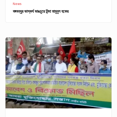
News
বঙ্গবন্ধুর ভাস্কর্য ভাঙচুরে নিন্দা মামুনুল হকের
কোটা
পুনর্বহালের
দাবিতে
মুক্তিযোদ্ধার
সন্তানদের
বিক্ষোভ
সমাবেশ