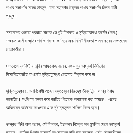
শাখার সভাপতি সনেট মাহমুদ, ঢাকা মহানগর উত্তর শাখার সভাপতি মিলন ঢালী
প্রমুখ।
সমাবেশের শুরুতে প্রয়াত সাবেক ডেপুটি স্পিকার ও মুক্তিযোদ্ধা কর্নেল (অব.)
শওকত আলীর স্মৃতির প্রতি শ্রদ্ধা জানিয়ে এক মিনিট নীরবতা পালন করেন সংগঠনের
নেতাকর্মীরা।
সমাবেশে ব্যারিস্টার তুরিন আফরোজ বলেন, বঙ্গবন্ধুর ভাস্কর্য নির্মাণের
বিরোধিতাকারীরা কখনোই মুক্তিযুদ্ধের চেতনায় বিশ্বাস করে না।
মুক্তিযুদ্ধের চেতনাবিরোধী এহেন বক্তব্যের বিরুদ্ধে তীব্র নিন্দা ও প্রতিবাদ
জানাচ্ছি। সংবিধান লঙ্ঘন করে জাতির পিতাকে অবমাননা করা হয়েছে। এদের
অবিলম্বে আইনের আওতায় এনে দৃষ্টান্তমূলক শাস্তি দিতে হবে।
ভাস্কর শিল্পী রাশা বলেন, সৌদিআরব, ইরানসহ বিশ্বের সব মুসলিম দেশে ভাস্কর্য
রয়েছে। জাতির পিতার ভাস্কর্য অপসারণের দাবি যারা তুলেছে, সেই মৌলবাদীদের