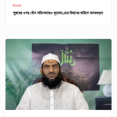
News
পুরুষের ওপর যৌন সহিংসতায়ও মৃত্যদণ্ডের বিধানের দাবিতে মানববন্ধন
বঙ্গবন্ধুর
ভাস্কর্য
ভাঙচুরে
নিন্দা
মামুনুল
হকের