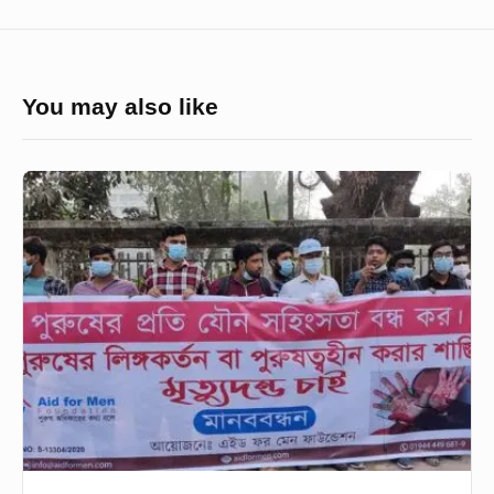
You may also like
পুরুষের
ওপর
যৌন
সহিংসতায়ও
মৃত্যদণ্ডের
বিধানের
দাবিতে
মানববন্ধন