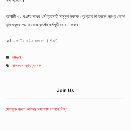
আগামী ৭২ ঘণ্টার মধ্যে ধর্ম ব্যবসায়ী মামুনুল হককে গ্রেপ্তার না করলে সমগ্র দেশে
মুক্তিযুদ্ধ মঞ্চ আরোও কঠোর কর্মসূচী ঘোষণা করবে।
লেখাটির পাঠক সংখ্যা:
1,945
News
মানববন্ধন
,
মুক্তিযুদ্ধ মঞ্চ
Sidebar
Join Us
Widget
Area
ফেসবুকে গ্রুপে আপনার ক্যাম্পাস সম্পর্কে লিখুন