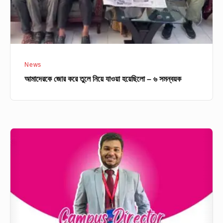
–
৬
সমন্বয়ক
News
আমাদেরকে জোর করে তুলে নিয়ে যাওয়া হয়েছিলো – ৬ সমন্বয়ক
“𝗠𝗿.
𝗧𝗮𝗻𝘃𝗶𝗿
𝗔𝗻𝗷𝘂𝗺
𝗦𝗵𝗼𝘃𝗼𝗻:
The
New
Torchbearer