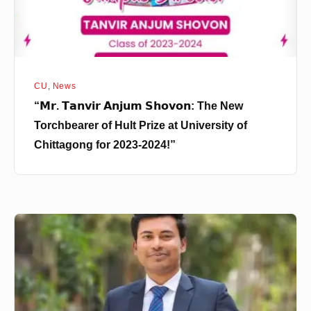
of
Hult
Prize
at
CU
,
News
University
“𝗠𝗿. 𝗧𝗮𝗻𝘃𝗶𝗿 𝗔𝗻𝗷𝘂𝗺 𝗦𝗵𝗼𝘃𝗼𝗻: The New
of
Torchbearer of Hult Prize at University of
Chittagong
Chittagong for 2023-2024!”
for
2023-
2024!”
৪১তম
বিসিএস
এ
বিভিন্ন
ক্যাডারে