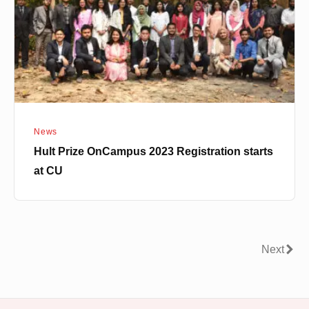
Registration
starts
at
CU
News
Hult Prize OnCampus 2023 Registration starts
at CU
Posts
Next
Next
pagination