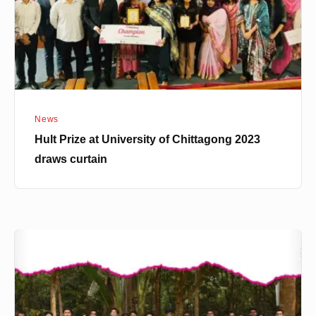
Chittagong
2023
draws
curtain
News
Hult Prize at University of Chittagong 2023
draws curtain
Hult
Prize
OnCampus
2023