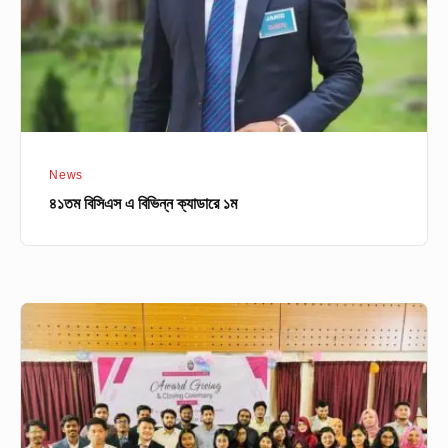
১ম
News
৪১তম বিসিএস এ বিভিন্ন ক্যাডারে ১ম
Hult
Prize
at
University
of