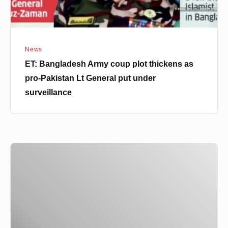
Pakistan
Lt
General
News
put
ET: Bangladesh Army coup plot thickens as
under
pro-Pakistan Lt General put under
surveillance
surveillance
আন্দোলনে
হত্যার
প্রমাণ
থ্রেড