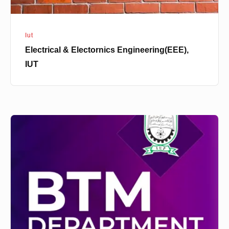
Iut
Electrical & Electornics Engineering(EEE),
IUT
Business
&
Technology
Management(BTM),
IUT