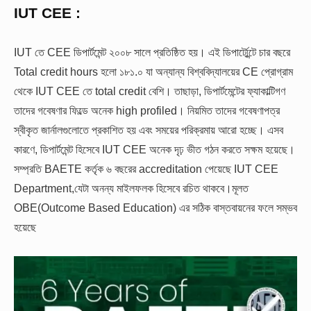
IUT CEE :
IUT তে CEE ডিপার্টমেন্ট ২০০৮ সালে প্রতিষ্ঠিত হয়। এই ডিপার্ট্মেন্টে চার বছরে
Total credit hours হলো ১৮১.০ যা অন্যান্য বিশ্ববিদ্যালয়ের CE প্রোগ্রাম
থেকে IUT CEE তে total credit বেশি। তাছাড়া, ডিপার্টমেন্টের ফ্যাকাল্টিগণ
তাদের গবেষণার ফিল্ডে অনেক high profiled। নিয়মিত তাদের গবেষণাপত্র
স্বীকৃত জার্নালগুলোতে প্রকাশিত হয় এবং সময়ের পরিক্রমায় আরো হচ্ছে। এসব
কারণে, ডিপার্টমেন্ট হিসেবে IUT CEE অনেক দৃঢ় ভীত গঠন করতে সক্ষম হয়েছে।
সম্প্রতি BAETE কর্তৃক ৬ বছরের accreditation পেয়েছে IUT CEE
Department,যেটা অনন্য মাইলফলক হিসেবে রচিত থাকবে।মূলত
OBE(Outcome Based Education) এর সঠিক বাস্তবায়নের ফলে সম্ভব
হয়েছে