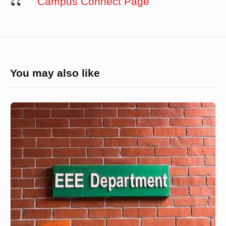
Campus Connect Page
You may also like
Electrical
&
Electornics
Engineering(EEE),
IUT