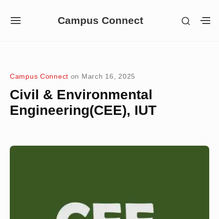
Skip
Campus Connect
SHOW
to
SITE
S
SECON
NAVIGATION
S
content
SIDEB
SI
Site Navigation
Campus Connect
on
March 16, 2025
Civil & Environmental
Engineering(CEE), IUT