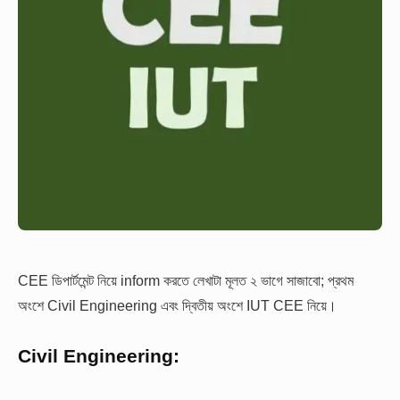
CEE ডিপার্টমেন্ট নিয়ে inform করতে লেখাটা মূলত ২ ভাগে সাজাবো; প্রথম
অংশে Civil Engineering এবং দ্বিতীয় অংশে IUT CEE নিয়ে।
Civil Engineering: