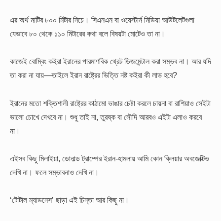
এর অর্থ মাটির ৮০০ মিটার নিচে। সিএনএন বা ওয়েস্টার্ন মিডিয়া আউটলেটগুলা
যেভাবে ৮০ থেকে ১১০ মিটারের কথা বলে বিষয়টা মোটেও তা না।
কাজেই বোম্বিং কইরা ইরানের পারমাণবিক থ্রেট ডিজমেন্টাল করা সম্ভব না। আর যদি
তা করা না যায়—তাইলে ইরান রাষ্ট্রের ভিত্তি নষ্ট কইরা কী লাভ হবে?
ইরানের মতো শক্তিশালী রাষ্ট্রের কাঠামো ভাঙার চেষ্টা করলে চায়না বা রাশিয়াও সেইটা
ভালো চোখে দেখবে না। শুধু তাই না, তুরষ্ক বা সৌদি আরবও এইটা এলাও করবে
না।
এইসব কিছু মিলাইয়া, ডোনাল্ড ট্রাম্পের ইরান-হামলায় আমি কোন ক্লিয়ার অবজেক্টিভ
দেখি না। ফলে সম্ভাবনাও দেখি না।
‘টোটাল ম্যাডনেস’ ছাড়া এই চিন্তা আর কিছু না।