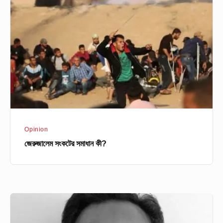
সমাধান
কী?
Opinion
জেরুজালেম সংকটের সমাধান কী?
কী–
বোর্ড