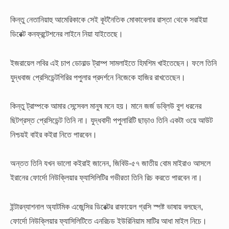
কিন্তু নেতানিয়াহু আমেরিকাকে সেই কূটনৈতিক মোকাবেলার রাস্তা থেকে সরাইয়া
ডিরেক্ট কনফ্রন্টেশনের লাইনে নিয়া যাইতেছে।
ইজরায়েল লবির এই চাপ ডোনাল্ড ট্রাম্প সামলাইতে হিমশিম খাইতেছেন। ফলে তিনি
যুদ্ধবাজ প্রেসিডেন্টগিরির পপুলার প্রদর্শনে নিজেকে হাজির রাখতেছেন।
কিন্তু ট্রাম্পকে আমার সেন্সেবল মানুষ মনে হয়। মানে জর্জ ডব্লিউ বুশ ধরনের
ছিটগ্রস্ত প্রেসিডেন্ট তিনি না। যুদ্ধবাদী পপুলারিটি ছাড়াও তিনি একটা ওয়ে আউট
নিশ্চয়ই বাইর কইরা নিতে পারবেন।
অন্তত তিনি যখন ভালো কইরাই জানেন, জিবিউ-৫৭ জাতীয় বোম মাইরাও আসলে
ইরানের ফোর্দো নিউক্লিয়ার ফ্যাসিলিটির গভীরতা তিনি রিচ করতে পারবেন না।
ইন্টারন্যাশনাল অ্যাটমিক এজেন্সির ডিরেক্টর রাফায়েল গ্রসি স্পষ্ট ভাষায় বলছেন,
ফোর্দো নিউক্লিয়ার ফ্যাসিলিটিতে এনরিচড ইউরিনিয়াম মাটির আধা মাইল নিচে।