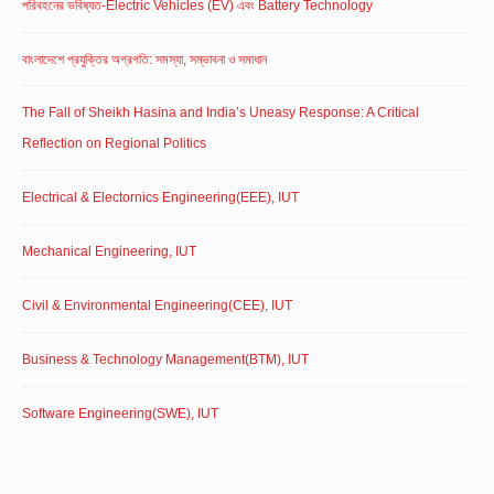
পরিবহনের ভবিষ্যত-Electric Vehicles (EV) এবং Battery Technology
বাংলাদেশে প্রযুক্তির অগ্রগতি: সমস্যা, সম্ভাবনা ও সমাধান
The Fall of Sheikh Hasina and India’s Uneasy Response: A Critical
Reflection on Regional Politics
Electrical & Electornics Engineering(EEE), IUT
Mechanical Engineering, IUT
Civil & Environmental Engineering(CEE), IUT
Business & Technology Management(BTM), IUT
Software Engineering(SWE), IUT