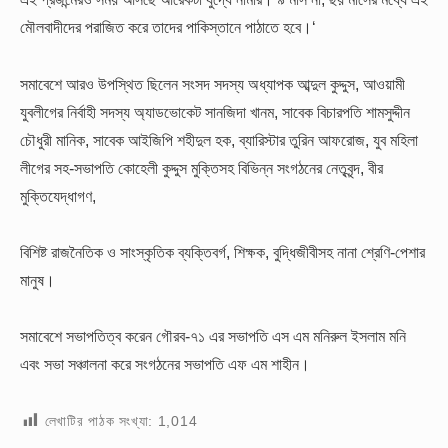
মৌলবাদীদের পরাজিত করে তাদের পাকিস্তানে পাঠাতে হবে।‘
সমাবেশে আরও উপস্থিত ছিলেন সংসদ সদস্য অধ্যাপক আব্দুল কুদ্দুস, আওয়ামী
যুবলীগের নির্বাহী সদস্য অ্যাডভোকেট সানজিদা খানম, সাবেক বিচারপতি শামসুদ্দীন
চৌধুরী মানিক, সাবেক আইজিপি শহীদুল হক, ব্যারিস্টার তুরিন আফরোজ, যুব মহিলা
লীগের সহ-সভাপতি কোহেলী কুদ্দুস মুক্তিসহ বিভিন্ন সংগঠনের নেতৃবৃন্দ, বীর
মুক্তিযেদ্ধাগণ,
বিশিষ্ট রাজনৈতিক ও সাংস্কৃতিক ব্যক্তিবর্গ, শিক্ষক, বুদ্ধিজীবীসহ নানা শ্রেণি-পেশার
মানুষ।
সমাবেশে সভাপতিত্ব করেন গৌরব-৭১ এর সভাপতি এস এম মনিরুল ইসলাম মনি
এবং সভা সঞ্চালনা করে সংগঠনের সভাপতি এফ এম শাহীন।
লেখাটির পাঠক সংখ্যা:
1,014