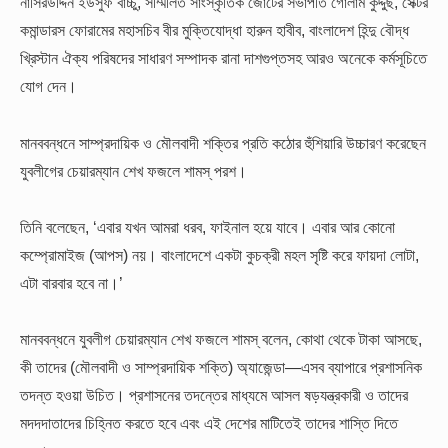
নাসিরউদ্দিন ইউসুফ বাচ্চু, সম্মিলিত সাংস্কৃতিক জোটের সভাপতি গোলাম কুদ্দুছ, সেক্টর
কমান্ডারস ফোরামের মহাসচিব বীর মুক্তিযোদ্ধা হারুন হাবীব, বাংলাদেশ হিন্দু বৌদ্ধ
খ্রিস্টান ঐক্য পরিষদের সাধারণ সম্পাদক রানা দাশগুপ্তসহ আরও অনেকে কর্মসূচিতে
যোগ দেন।
মানববন্ধনে সাম্প্রদায়িক ও মৌলবাদী শক্তির প্রতি কঠোর হুঁশিয়ারি উচ্চারণ করেছেন
যুবলীগের চেয়ারম্যান শেখ ফজলে শামস্ পরশ।
তিনি বলেছেন, ‘এবার যখন আমরা ধরব, ফাইনাল হয়ে যাবে। এবার আর কোনো
কম্প্রোমাইজ (আপস) নয়। বাংলাদেশে একটা কুচক্রী মহল সৃষ্টি করে ফায়দা লোটা,
এটা বারবার হবে না।’
মানববন্ধনে যুবলীগ চেয়ারম্যান শেখ ফজলে শামস্ বলেন, কোথা থেকে টাকা আসছে,
কী তাদের (মৌলবাদী ও সাম্প্রদায়িক শক্তি) অ্যাজেন্ডা—এসব ব্যাপারে প্রশাসনিক
তদন্ত হওয়া উচিত। প্রশাসনের তদন্তের মাধ্যমে আসল ষড়যন্ত্রকারী ও তাদের
মদদদাতাদের চিহ্নিত করতে হবে এবং এই দেশের মাটিতেই তাদের শাস্তি দিতে