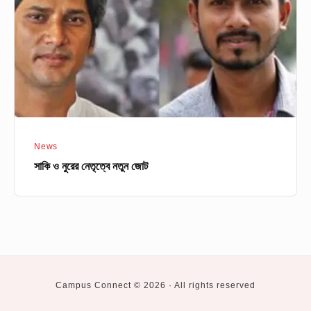
নতুন
জোট
News
সাকি ও নুরের নেতৃত্বে নতুন জোট
Campus Connect © 2026 · All rights reserved
Social
Private
BUET
CUET
DU
KUET
RUET
Higher