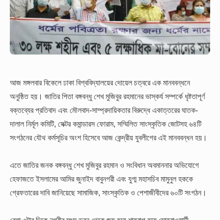
আজ মঙ্গলবার বিকেলে ঢাকা বিশ্ববিদ্যালয়ের দোয়েল চত্বরে এক মানববন্ধনে
অনুষ্ঠিত হয়। জাতির পিতা বঙ্গবন্ধু শেখ মুজিবুর রহমানের ভাস্কর্য সম্পর্কে ধৃষ্টতাপূর্ণ
বক্তব্যের প্রতিবাদ এবং মৌলবাদ-সাম্প্রদায়িকতার বিরুদ্ধে একাত্তরের ঘাতক-
দালাল নির্মূল কমিটি, সেক্টর কমান্ডারস ফোরাম, সম্মিলিত সাংস্কৃতিক জোটসহ ৬৪টি
সংগঠনের যৌথ কর্মসূচির অংশ হিসেবে আজ কেন্দ্রীয় যুবলীগের এই মানববন্ধন হয়।
এতে জাতির জনক বঙ্গবন্ধু শেখ মুজিবুর রহমান ও সংবিধান অবমাননার অভিযোগে
হেফাজতে ইসলামের আমির জুনাইদ বাবুনগরী এবং যুগ্ম মহাসচিব মামুনুল হককে
গ্রেফতারের দাবি জানিয়েছে সামাজিক, সাংস্কৃতিক ও পেশাজীবীদের ৬০টি সংগঠন।