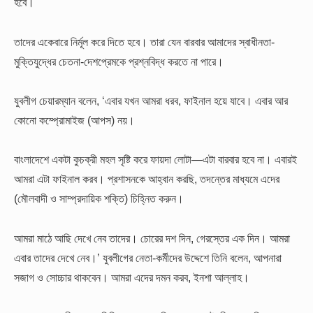
হবে।
তাদের একেবারে নির্মূল করে দিতে হবে। তারা যেন বারবার আমাদের স্বাধীনতা-
মুক্তিযুদ্ধের চেতনা-দেশপ্রেমকে প্রশ্নবিদ্ধ করতে না পারে।
যুবলীগ চেয়ারম্যান বলেন, ‘এবার যখন আমরা ধরব, ফাইনাল হয়ে যাবে। এবার আর
কোনো কম্প্রোমাইজ (আপস) নয়।
বাংলাদেশে একটা কুচক্রী মহল সৃষ্টি করে ফায়দা লোটা—এটা বারবার হবে না। এবারই
আমরা এটা ফাইনাল করব। প্রশাসনকে আহ্বান করছি, তদন্তের মাধ্যমে এদের
(মৌলবাদী ও সাম্প্রদায়িক শক্তি) চিহ্নিত করুন।
আমরা মাঠে আছি দেখে নেব তাদের। চোরের দশ দিন, গেরস্তের এক দিন। আমরা
এবার তাদের দেখে নেব।’ যুবলীগের নেতা-কর্মীদের উদ্দেশে তিনি বলেন, আপনারা
সজাগ ও সোচ্চার থাকবেন। আমরা এদের দমন করব, ইনশা আল্লাহ।