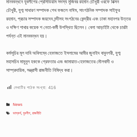
মানববন্ধনে যুবলীগের প্রেসিডিয়াম সদস্য মুজিবর রহমান চৌধুরী ওরফে নিক্সন
চৌধুরী, যুগ্ম সাধারণ সম্পাদক শেখ ফজলে নাঈম, সাংগঠনিক সম্পাদক সাইফুর
রহমান, প্রচার সম্পাদক জয়দেব নন্দীসহ সংগঠনের কেন্দ্রীয় এবং ঢাকা মহানগর উত্তর
ও দক্ষিণ শাখার কয়েক শ নেতা-কর্মী উপস্থিত ছিলেন। বেলা আড়াইটা থেকে চারটা
পর্যন্ত এই মানববন্ধন হয়।
কর্মসূচির মূল দাবি অবিলম্বে হেফাজতে ইসলামের আমীর জুনাইদ বাবুনগরী, যুগ্ম
মহাসচিব মামুনুল হককে গ্রেফতার এবং জামায়াত-হেফাজতের মৌলবাদী ও
সাম্প্রদায়িক, সন্ত্রাসী রাজনীতি নিষিদ্ধ করা।
লেখাটির পাঠক সংখ্যা:
416
News
ভাস্কর্য
,
যুবলীগ
,
রাজনীতি