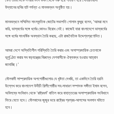
বেলা ৩টার দিকে নগরীর মৎস ভবন থেকে শুরু হয়ে শাহবাগ হয়ে সোহরাওয়ার্দী
উদ্যানের ছবির হাট পর্যন্ত এ মানববন্ধন অনুষ্ঠিত হয়।
মানববন্ধনে সম্মিলিত সাংস্কৃতিক জোটের সভাপতি গোলাম কুদ্দুছ বলেন, ‘আমরা মনে
করি, ভাস্কর্যের সঙ্গে ধর্মের কোনও বিরোধ নেই। কাজেই যারা বাংলাদেশে ভাস্কর্যের
সঙ্গে ধর্মের সাংঘর্ষিক অবস্থান তৈরি করছে, এটা রাজনৈতিক উদ্দেশ্যপ্রণোদিত।
আমরা দেশে অস্থিতিশীল পরিস্থিতি তৈরি করার এবং অসাম্প্রদায়িক চেতনাকে
ভূলুণ্ঠিত করার সব ষড়যন্ত্রের বিরুদ্ধে দেশবাসীকে ঐক্যবদ্ধ হওয়ার আহ্বান
জানাচ্ছি।’
মৌলবাদী সাম্প্রদায়িক অপগোষ্ঠীগুলোর যে ধৃষ্টতা দেখছি, তা একদিনে তৈরি হয়নি
উল্লেখ করে বাংলাদেশ উদীচী শিল্পীগোষ্ঠীর সহ-সাধারণ সম্পাদক সঙ্গীতা ইমাম বলেন,
অবিলম্বে সংবিধান থেকে ‘রাষ্ট্রধর্ম’ বাতিল করে বাহাত্তরের অসাম্প্রদায়িক সংবিধানে
ফিরে যেতে হবে। মৌলবাদের জুজুর ভয়ে রাষ্ট্রের প্রশ্রয়-আপসের অবসান ঘটাতে
হবে।