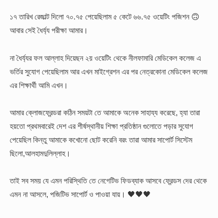
১৭ তারিখ রেজাল্ট দিলো ৭০.৭৫ পেয়েছিলাম ৫ কেটে ৬৬.৭৫ ওয়েটিং পজিশন 🙃
আবার সেই ধৈর্য্য পরীক্ষা আমার।
না ধৈর্য্যর ফল আল্লাহ দিয়েছন ২য় ওয়েটিং থেকে নীলফামারি মেডিকেল কলেজ এ
ভর্তির সুযোগ পেয়েছিলাম আর এখন মাইগ্রেশন এর পর নেত্রকোনা মেডিকেল কলেজ
এর শিক্ষার্থী আমি এখন।
আমার ক্লোজফ্রেন্ডরা কঠিন সময়টা তে আমাকে অনেক সাহায্য করেছে, হ্যা তারা
হয়তো প্রথমবারেই দেশ এর শীর্ষস্থানীয় শিক্ষা প্রতিষ্ঠান গুলোতে পড়ার সুযোগ
পেয়েছিল কিন্তু আমাকে কখোনো ছোট করেনি বরং তারা আমার সাপোর্ট সিস্টেম
ছিলো,আলহামদুলিল্লাহ।
তাই সব সময় যে এমন পরিস্থিতি তে নেগেটিভ ফিডব্যাক আসবে ফ্রেন্ডস দের থেকে
এমন না আসলে, পজিটিভ সাপোর্ট ও পাওয়া যায়। 🖤🖤🖤