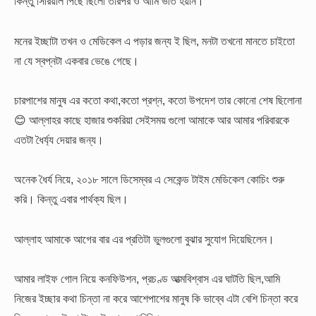
কিন্তু সিরিয়াল পিছে ছিলো তারপর ও আমি ভর্তি হয়নি।
মনের ইচ্ছাটা তখন ও মেডিকেল এ পড়ার জন্য ই ছিল, মনটা তখনো মানতে চাইতো
না যে স্বপ্নটা একবার ভেঙে গেছে।
চারপাশের মানুষ এর কতো কথা,কতো প্রশ্ন, কতো উপদেশ তার কোনো শেষ ছিলোনা
😊 আল্লাহর কাছে হাজার শুকরিয়া সেইসময় গুলো আমাকে আর আমার পরিবারকে
এতটা ধৈর্য্য দেয়ার জন্য।
অনেক ধৈর্য নিয়ে, ২০১৮ সালে ডিসেম্বর এ সেকেন্ড টাইম মেডিকেল কোচিং শুরু
করি। কিন্তু এবার পার্থক্য ছিল।
আল্লাহ আমাকে আগের বার এর প্রতিটা ভুলগুলো বুঝার সুযোগ দিয়েছিলেন।
আমার লাইফ গোল নিয়ে কনফিউশন, প্রচণ্ড আত্মবিশ্বাস এর ঘাটতি ছিল,আমি
নিজের ইচ্ছার কথা চিন্তা না করে আশেপাশের মানুষ কি ভাব্বে এটা বেশি চিন্তা করে