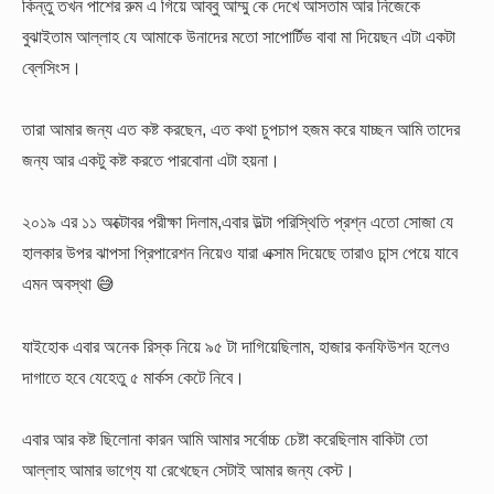
কিন্তু তখন পাশের রুম এ গিয়ে আব্বু আম্মু কে দেখে আসতাম আর নিজেকে
বুঝাইতাম আল্লাহ যে আমাকে উনাদের মতো সাপোর্টিভ বাবা মা দিয়েছন এটা একটা
ব্লেসিংস।
তারা আমার জন্য এত কষ্ট করছেন, এত কথা চুপচাপ হজম করে যাচ্ছন আমি তাদের
জন্য আর একটু কষ্ট করতে পারবোনা এটা হয়না।
২০১৯ এর ১১ অক্টোবর পরীক্ষা দিলাম,এবার উল্টা পরিস্থিতি প্রশ্ন এতো সোজা যে
হালকার উপর ঝাপসা প্রিপারেশন নিয়েও যারা এক্সাম দিয়েছে তারাও চান্স পেয়ে যাবে
এমন অবস্থা 😅
যাইহোক এবার অনেক রিস্ক নিয়ে ৯৫ টা দাগিয়েছিলাম, হাজার কনফিউশন হলেও
দাগাতে হবে যেহেতু ৫ মার্কস কেটে নিবে।
এবার আর কষ্ট ছিলোনা কারন আমি আমার সর্বোচ্চ চেষ্টা করেছিলাম বাকিটা তো
আল্লাহ আমার ভাগ্যে যা রেখেছেন সেটাই আমার জন্য বেস্ট।