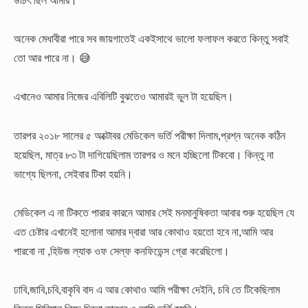
অনেক মেধাবীরা পারে সব জায়গাতেই একইসাথে ভালো ফলাফল করতে কিন্তু সবাই
তো আর পারে না। 😅
এখানেও আমার নিজের এবিলিটি বুঝতেও আমারই ভুল টা হয়েছিল।
তারপর ২০১৮ সালের ৫ অক্টোবর মেডিকেল ভর্তি পরীক্ষা দিলাম,প্রশ্ন অনেক কঠিন
হয়েছিল, মাত্র ৮৩ টা দাগিয়েছিলাম তারপর ও মনে হচ্ছিলো টিকবো। কিন্তু না
ভাগ্যে ছিলনা, সেইবার টিকা হয়নি।
মেডিকেল এ না টিকতে পারার কারনে আমার সেই মনমানুষিকতা আবার শুরু হয়েছিল যে
এত চেষ্টার এখানেই হলোনা আমার দ্বারা আর কোথাও হয়তো হবে না,আমি আর
পারবো না ,হিউজ ল্যাক ওফ সেল্ফ কনফিডেন্স গ্রো করেছিলো।
ঢাবি,জাবি,চবি,বাকৃবি বাদ এ আর কোথাও আমি পরীক্ষা দেইনি, চবি তে টিকেছিলাম