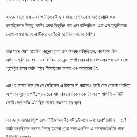
২০১৮ সালে বাবা – মা ও নিজের ইচ্ছার কারনে মেডিকেল ভর্তি কোচিং শুরু
করেছিললাম কিন্তু কোচিং শুরুর কিছুদিন পরে এত কম্পিটিশন, এত এত ক্যান্ডিডেট
দেখে আমার মধ্যে না টিকার ভয় তৈরী হয়েছিল অনেক বেশি।
তার সাথে যোগ হয়েছিল প্রচুর ল্যাক ওফ সেল্ফ কন্ফিডেন্স, এর সাথে ছিল
এইচ.এস.সি ১৮ ব্যাচ এর ফিজিক্স সেকেন্ড পেপার এর ঢাকা বোর্ড এর প্রচণ্ড বাজে
প্রশ্নের জন্য আমি ধরেই নিয়েছিলাম আমার এ+ আসবেনা 🙂।
এর পর আমার মনে হয় যে মেডিকেল এ টিকতে না পারলেও আমি যেন কোনো পাবলিক
এ পড়ার সুযোগ পাই, প্রায় ১.৫ মাস পর মেডিকেল কোচিং এর পাশাপাশি ভার্সিটি
কোচিং শুরু করি( এটা ছিল আমার সবচেয়ে বড় ভুল)।
যার জন্য আমার প্রিপারেশন টাইম আর ইফোর্ট দুইভাগে ভাগ হয়েগিয়েছিল। চেষ্টা
আমি করেছিলাম অনেক কিন্তু হয়তো পুরো সময় একদিক এ কনসানট্রেটেড থাকা
উচিৎ ছিল আমার।