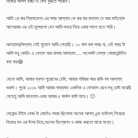
নিজের আসল ইচ্ছা টা কেই বুঝতে পারিনি।
আমি ২য় বার প্রিপারেশন এর সময় আল্লাহ কে বার বার বলতাম যে আর যাইহোক
আগেরবার এর এই ভুলগুলো যেন আমি শুধরে নিয়ে এবার সফল হতে পারি।
আলহামদুলিল্লাহ সেই সুযোগ আমি পেয়েছি।
১০ মাস কম সময় না, ওই সময় টা
আমি শুধু কোচিং এ যেতাম আর বাসায় আসতাম…. অনেকটা সেল্ফ কোয়ারেন্টাইন
বলা যায়😅
যেনো আমি, আমার স্বপ্ন পুরোনের চেষ্টা, আমার পরিবার আর বাকি সব আল্লাহ
ভরসা। পুরো ২০১৯ আমি আমার সাধ্যমত একদিক এ ফোকাস রেখে শুধু চেষ্টা করেছি
যেহেতু আমি জানতাম এবার আমার ৫ মার্কস কাটা যাবে। 🙂
সেকেন্ড টাইম ফেজ টা মোটেও সহজ ছিলোনা অনেক আপস্ এন্ড ডাউনস্ গিয়েছে
নিজের মন এর উপর দিয়ে,অনেক ডিপ্রেশন ও কাজ করতো মাঝে মধ্যে।