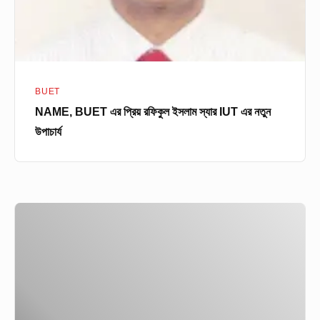
IUT
এর
নতুন
উপাচার্য
BUET
NAME, BUET এর প্রিয় রফিকুল ইসলাম স্যার IUT এর নতুন
উপাচার্য
দেশেই
র‍্যাম
তৈরি
করছে
Walton