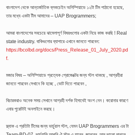
বাংলাদেশ থেকে আন্তর্জাতিক ব্লকচেইন অলিম্পিয়াডে ১২টা টিম পাঠানো হয়েছে,
তার মধ্যে একটা টীম আমাদের – UAP Brogrammers;
আমরা বাংলাদেশের সবচেয়ে ঝামেলাপূর্ণ বিষয়গুলোর একটা নিয়ে কাজ করছি ! Real
state industry. বাকিগুলোর ব্যাপারে এখানে জানতে পারবেন:
https://bcolbd.org/docs/Press_Release_01_July_2020.pd
f.
মজার বিষয় – অলিম্পিয়াডে প্রত্যেক প্রোজেক্টের জন্য স্টল থাকছে , আগ্রহীরা
জানতে পারবেন সেখানে কি হচ্ছে , ভোট দিতে পারবেন ,
বিচারকরাও অনেক সময় সেখানে আগ্রহী দর্শক হিসাবেই অংশ নেন। করোনার কারণে
এবার পুরোটাই অনলাইনে করছে।
স্ল্যাক এ প্রতিটা টিমের জন্য ভার্চুয়াল স্টল, যেমন UAP Brogrammers এর টা
Team-BD-07. ভার্চুয়ালি আপনি ঐ স্টল এ যাবেন, জানবেন, আর ভালো লাগলে