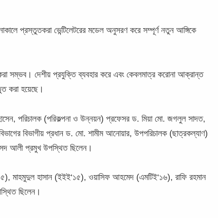
নাকালে প্রস্তুতকরা ভেন্টিলেটরের মডেল অনুসরণ করে সম্পূর্ণ নতুন আঙ্গিকে
ত করা সম্ভব। দেশীয় প্রযুক্তি ব্যবহার করে এবং কেবলমাত্র করোনা আক্রান্ত
রস্তুত করা হয়েছে।
 হোসেন, পরিচালক (পরিকল্পনা ও উন্নয়ন) প্রফেসর ড. মিয়া মো. জগলুল সাদত,
বিভাগের বিভাগীয় প্রধান ড. মো. শামীম আনোয়ার, উপপরিচালক (ছাত্রকল্যাণ)
কসেদ আলী প্রমুখ উপস্থিত ছিলেন।
ই‘১৫), মাহমুদুল হাসান (ইইই‘১৫), ওয়াসিফ আহমেদ (এমটিই‘১৬), রাফি রহমান
পস্থিত ছিলেন।