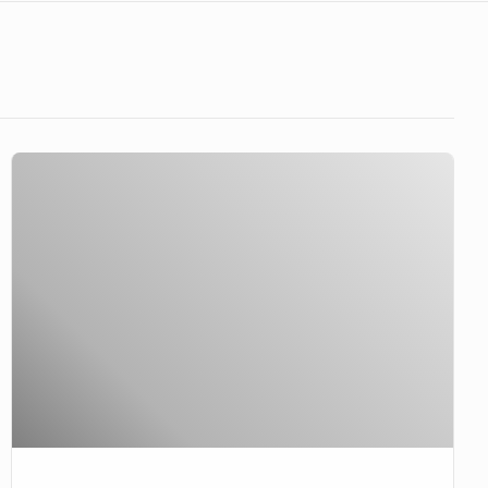
কৃত্রিম
ভেন্টিলেটর
উৎপাদন
করছে
রুয়েট
এলামনাই
সংগঠন