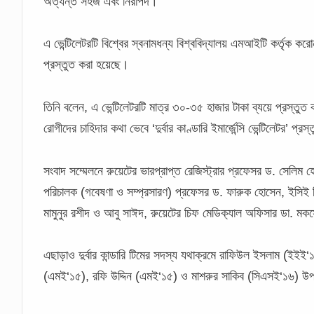
অত্যন্ত সহজ এবং নিরাপদ।
এ ভেন্টিলেটরটি বিশ্বের স্বনামধন্য বিশ্ববিদ্যালয় এমআইটি কর্তৃক করো
প্রস্তুত করা হয়েছে।
তিনি বলেন, এ ভেন্টিলেটরটি মাত্র ৩০-৩৫ হাজার টাকা ব্যয়ে প্রস্তু
রোগীদের চাহিদার কথা ভেবে ‘দুর্বার কাণ্ডারি ইমার্জেন্সি ভেন্টিলেটর’ প্
সংবাদ সম্মেলনে রুয়েটের ভারপ্রাপ্ত রেজিস্ট্রার প্রফেসর ড. সেলিম
পরিচালক (গবেষণা ও সম্প্রসারণ) প্রফেসর ড. ফারুক হোসেন, ইসিই 
মামুনুর রশীদ ও আবু সাঈদ, রুয়েটের চিফ মেডিক‌্যাল অফিসার ডা. ম
এছাড়াও দুর্বার কান্ডারি টিমের সদস্য যথাক্রমে রাফিউল ইসলাম (ইই
(এমই‘১৫), রফি উদ্দিন (এমই‘১৫) ও মাশরুর সাকিব (সিএসই‘১৬) উ