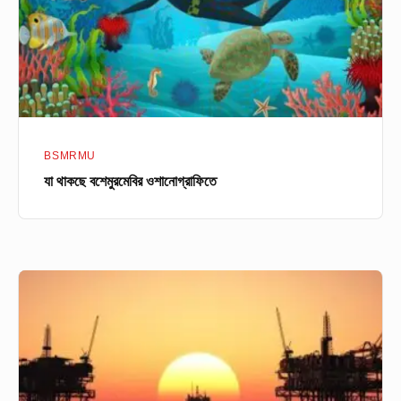
BSMRMU
যা থাকছে বশেমুরমেবির ওশানোগ্রাফিতে
বিশেষায়িত
বশেরমুরমেবি’র
নাভাল
আর্কিটেক্ট
এন্ড