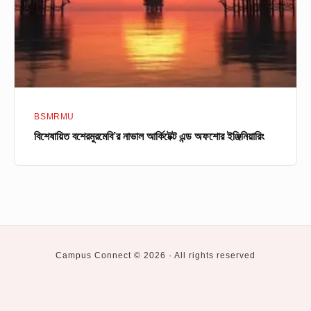
অফশোর
ইঞ্জিনিয়ারিং
BSMRMU
বিশেষায়িত বশেরমুরমেবি’র নাভাল আর্কিটেক্ট এন্ড অফশোর ইঞ্জিনিয়ারিং
Campus Connect © 2026 · All rights reserved
Social
Private
BUET
CUET
DU
KUET
RUET
Higher
University
Study
Navigation