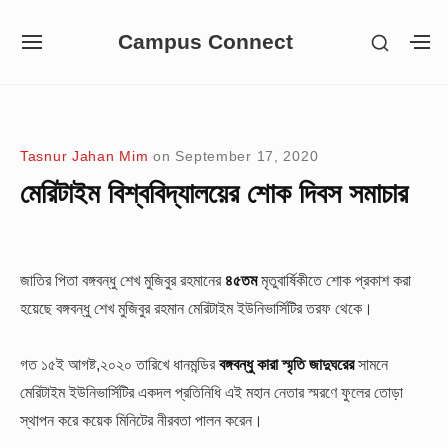
Skip
Campus Connect
SHOW
to
SITE
S
SECON
NAVIGATION
S
content
SIDEB
SI
Site Navigation
Tasnur Jahan Mim
on
September 17, 2020
মেরিটাইম বিশ্ববিদ্যালয়ের শোক দিবস সমাচার
জাতির পিতা বঙ্গবন্ধু শেখ মুজিবুর রহমানের
৪৫তম
মৃতুবার্ষিকীতে শোক প্রকাশ করা
হয়েছে বঙ্গবন্ধু শেখ মুজিবুর রহমান মেরিটাইম ইউনিভার্সিটির তরফ থেকে।
গত ১৫ই আগষ্ট,২০২০ তারিখে ধানমন্ডির
বঙ্গবন্ধু কারা স্মৃতি জাদুঘরের
সামনে
মেরিটাইম ইউনিভার্সিটির একদল প্রতিনিধি এই মহান নেতার স্মরণে ফুলের তোড়া
স্থাপন করে কয়েক মিনিটের নীরবতা পালন করেন।