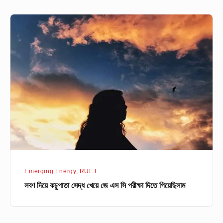
লবণ
দিয়ে
কচুপাতা
সেদ্ধ
খেয়ে
জে
এস
সি
পরীক্ষা
দিতে
গিয়েছিলাম
Emerging Energy
,
RUET
লবণ দিয়ে কচুপাতা সেদ্ধ খেয়ে জে এস সি পরীক্ষা দিতে গিয়েছিলাম