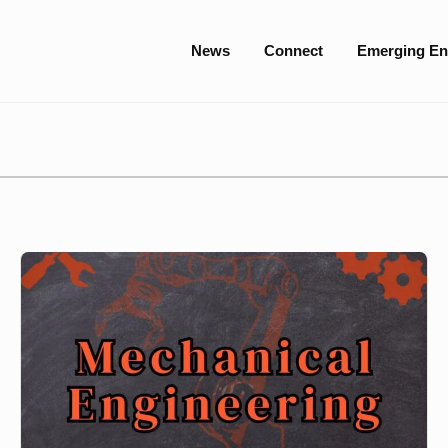
Site
News
Connect
Emerging En
Navigation
Mechanical
Engineering,
IUT