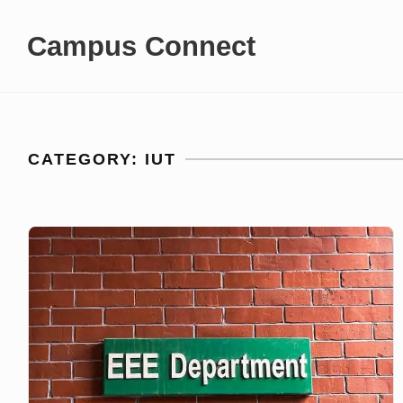
Skip
Campus Connect
to
content
CATEGORY:
IUT
Electrical
&
Electornics
Engineering(EEE),
IUT