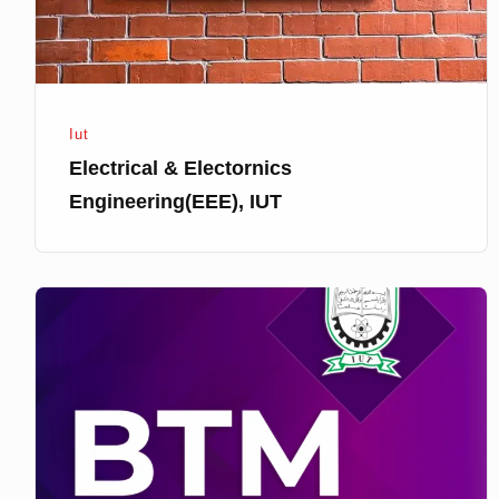
Iut
Electrical & Electornics
Engineering(EEE), IUT
Business
&
Technology
Management(BTM),
IUT