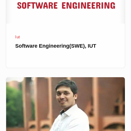
Iut
Software Engineering(SWE), IUT
গুগলে
যোগ
দিচ্ছেন
IUT
এর
শাদমান