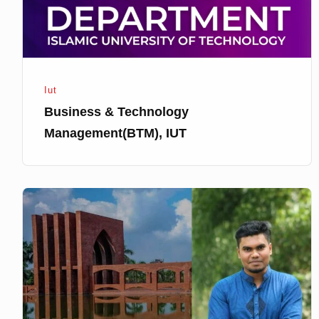
Iut
Business & Technology
Management(BTM), IUT
কিভাবে
নিবে
IUT
এর
শেষ
মুহুর্তের