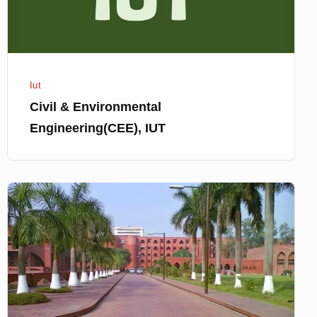
Iut
Civil & Environmental
Engineering(CEE), IUT
IUT
তে
সাব্জেক্ট
চয়েজ
কিভাবে
দিবে