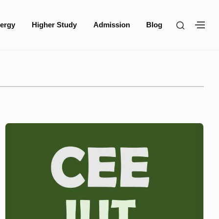
SHOW
ergy
Higher Study
Admission
Blog
SH
SECOND
SE
SIDEBA
SI
Civil
&
Environmental
Engineering(CEE),
IUT