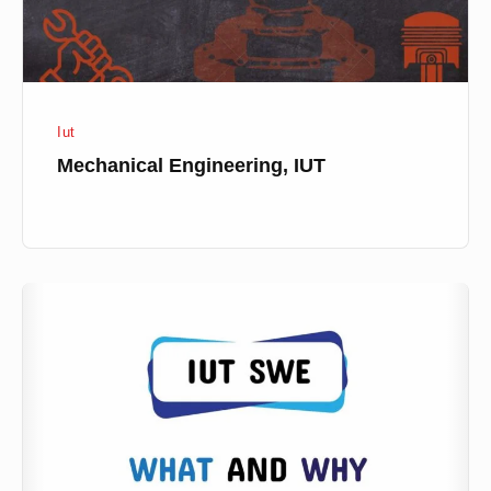
Iut
Mechanical Engineering, IUT
Software
Engineering(SWE),
IUT