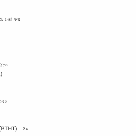
িচে দেয়া হলঃ
 ১৮০
)
১২০
 (BTHT) – ৪০