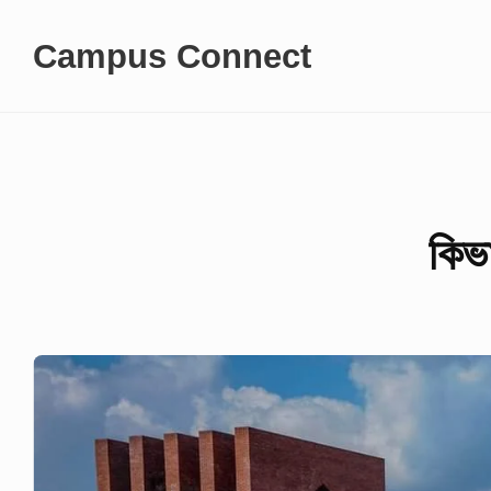
Skip
Campus Connect
to
content
কিভা