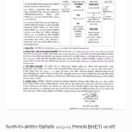
বিএসসি-ইন-টেক্সটাইল ইঞ্জিনিয়ারিং ২০২১-২২ শিক্ষাবর্ষের BHETI এর ভর্তি