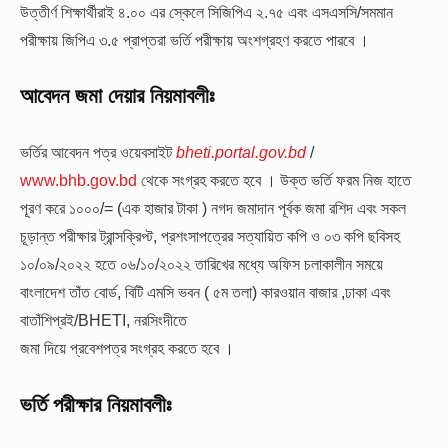
উত্তীর্ণ শিক্ষার্থীরাই ৪.০০ এর স্কেলে সিজিপিএ ২.৭৫ এবং এসএসসি/সমমান
পরীক্ষায় জিপিএ ৩.৫ প্রাপ্তরা ভর্তি পরীক্ষায় অংশগ্রহণ করতে পারবে ।
আবেদন জমা দেয়ার নিয়মাবলীঃ
ভর্তির আবেদন পত্র ওয়েবসাইট
bheti.portal.gov.bd
/
www.bhb.gov.bd
থেকে সংগ্রহ করতে হবে । উক্ত ভর্তি ফরম নিজ হাতে
পূরণ করে ১০০০/= (এক হাজার টাকা ) নগদ জমাদান পূর্বক জমা রশিদ এবং সকল
চূড়ান্ত পরীক্ষার ট্রান্সক্রিপ্ট, প্রশংসাপত্রের সত্যায়িত কপি ও ০৩ কপি ছবিসহ
১০/০৯/২০২২ হতে ০৬/১০/২০২২ তারিখের মধ্যে অফিস চলাকালীন সময়ে
বাংলাদেশ তাঁত বোর্ড, বিটি এমসি ভবন ( ৫ম তলা) কারওয়ান বাজার ,ঢাকা এবং
বাতাঁশিপ্রই/BHETI, নরসিংদীতে
জমা দিয়ে প্রবেশপত্র সংগ্রহ করতে হবে ।
ভর্তি পরীক্ষার নিয়মাবলীঃ