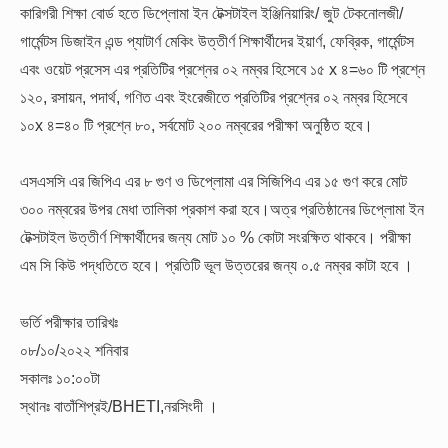
কারিগরী শিক্ষা বোর্ড হতে ডিপ্লোমা ইন টেক্সটাইল ইঞ্জিনিয়ারিং/ জুট টেকনোলজী/
গার্মেন্টস ডিজাইন এন্ড প্যাটার্ণ মেকিং উত্তীর্ণ শিক্ষার্থীদের ইয়ার্ণ, ফেব্রিক, গার্মেন্টস
এবং ওয়েট প্রসেস এর প্রতিটির প্রশ্নের ০২ নম্বর হিসেবে ১৫ x ৪=৬০ টি প্রশ্নে
১২০, রসায়ন, পদার্থ, গণিত এবং ইংরেজীতে প্রতিটির প্রশ্নের ০২ নম্বর হিসেবে
১০x ৪=৪০ টি প্রশ্নে ৮০, সর্বমোট ২০০ নম্বরের পরীক্ষা অনুষ্ঠিত হবে।
এসএসসি এর জিপিএ এর ৮ গুণ ও ডিপ্লোমা এর সিজিপিএ এর ১৫ গুণ করে মোট
৩০০ নম্বরের উপর মেধা তালিকা প্রকাশ করা হবে।অত্র প্রতিষ্ঠানের ডিপ্লোমা ইন
টেক্সটাইল উত্তীর্ণ শিক্ষার্থীদের জন্য মোট ১০ % কোটা সংরক্ষিত থাকবে। পরীক্ষা
এম সি কিউ পদ্ধতিতে হবে। প্রতিটি ভূল উত্তরের জন্য ০.৫ নম্বর কাটা হবে ।
ভর্তি পরীক্ষার তারিখঃ
০৮/১০/২০২২ শনিবার
সকালঃ ১০:০০টা
স্থানঃ বাতাঁশিপ্রই/BHETI,নরসিংদী ।