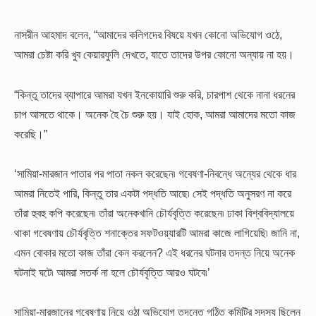
নাসরীন আহমাদ বলেন, “আমাদের কলিগদের বিষয়ে যখন কোনো অভিযোগ ওঠে,
আমরা চেষ্টা করি খুব কেয়ারফুলি দেখতে, যাতে তাদের উপর কোনো অন্যায় না হয়।
“কিন্তু তাদের ব্যাপারে আমরা যখন ইনকোয়ারি শুরু করি, চারপাশ থেকে নানা ধরনের
চাপ আসতে থাকে। অনেক হৈ চৈ শুরু হয়। যাই হোক, আমরা আমাদের মতো কাজ
করেছি।”
‘সামিয়া-মারজান পাতার পর পাতা নকল করেছেন৷ গবেষণা-নিবন্ধে অন্যের থেকে ধার
আমরা নিতেই পারি, কিন্তু তার একটা পদ্ধতি আছে৷ সেই পদ্ধতি অনুসরণ না করে
তাঁরা হুবহু কপি করেছেন৷ তাঁরা অনেকখানি চৌর্যবৃত্তি করেছেন৷ ঢাকা বিশ্ববিদ্যালয়ে
থাকা গবেষণায় চৌর্যবৃত্তি শনাক্তের সফটওয়্যারটি আমরা কাজে লাগিয়েছি৷ জানি না,
এমন বোকার মতো কাজ তাঁরা কেন করলেন? এই ধরনের ঘটনার তদন্ত নিয়ে অনেক
ঘটনাই ঘটে৷ আমরা সতর্ক না হলে চৌর্যবৃত্তি আরও ঘটবে৷’
সামিয়া-মারজানের গবেষণায় নিয়ে ওঠা অভিযোগ তদন্তে গঠিত কমিটির সদস্য ছিলেন