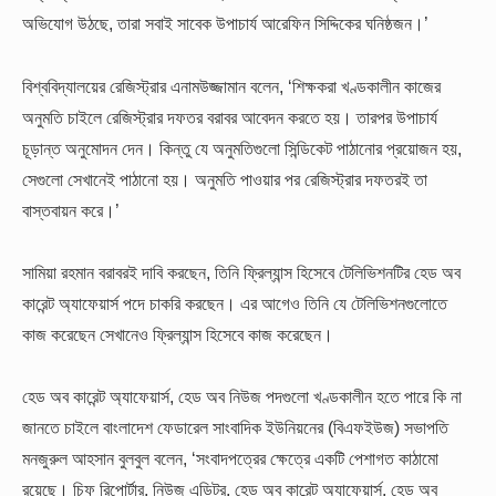
অভিযোগ উঠছে, তারা সবাই সাবেক উপাচার্য আরেফিন সিদ্দিকের ঘনিষ্ঠজন।’
বিশ্ববিদ্যালয়ের রেজিস্ট্রার এনামউজ্জামান বলেন, ‘শিক্ষকরা খণ্ডকালীন কাজের
অনুমতি চাইলে রেজিস্ট্রার দফতর বরাবর আবেদন করতে হয়। তারপর উপাচার্য
চূড়ান্ত অনুমোদন দেন। কিন্তু যে অনুমতিগুলো সিন্ডিকেট পাঠানোর প্রয়োজন হয়,
সেগুলো সেখানেই পাঠানো হয়। অনুমতি পাওয়ার পর রেজিস্ট্রার দফতরই তা
বাস্তবায়ন করে।’
সামিয়া রহমান বরাবরই দাবি করছেন, তিনি ফ্রিল্যান্স হিসেবে টেলিভিশনটির হেড অব
কারেন্ট অ্যাফেয়ার্স পদে চাকরি করছেন। এর আগেও তিনি যে টেলিভিশনগুলোতে
কাজ করেছেন সেখানেও ফ্রিল্যান্স হিসেবে কাজ করেছেন।
হেড অব কারেন্ট অ্যাফেয়ার্স, হেড অব নিউজ পদগুলো খণ্ডকালীন হতে পারে কি না
জানতে চাইলে বাংলাদেশ ফেডারেল সাংবাদিক ইউনিয়নের (বিএফইউজ) সভাপতি
মনজুরুল আহসান বুলবুল বলেন, ‘সংবাদপত্রের ক্ষেত্রে একটি পেশাগত কাঠামো
রয়েছে। চিফ রিপোর্টার, নিউজ এডিটর, হেড অব কারেন্ট অ্যাফেয়ার্স, হেড অব