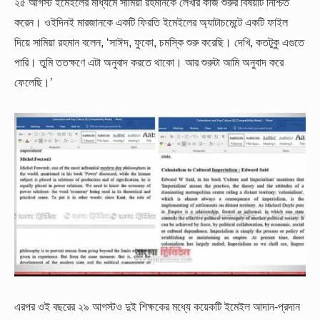
২৫ আগস্ট ইমেইলের মাধ্যমে সামিয়া রহমানকে লেখার কাজ শুরুর বিষয়টি নিশ্চিত
করেন। ওইদিনই মারজানকে একটি ফিরতি ইমেইলের অ্যাটাচমেন্টে একটি ফাইল
দিয়ে সামিয়া রহমান বলেন, ‘সাঈদ, ফুকো, চমস্কি শুরু করেছি। দেখি, কতটুকু এগুতে
পারি। তুমি ততক্ষণে এটা অনুবাদ করতে থাকো। আর শুরুটা আমি অনুবাদ করে
ফেলেছি।’
এরপর ওই বছরের ২৯ আগস্টও দুই শিক্ষকের মধ্যে কয়েকটি ইমেইল আদান-প্রদান