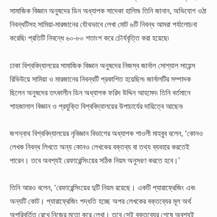
সামাজিক বিজ্ঞান অনুষদের ডিন অধ্যাপক সাদেকা হালিম৷ তিনি জানান, অভিযোগ ওঠা
নিবন্ধটিসহ সামিয়া-মারজানের যৌথভাবে লেখা মোট ৬টি নিবন্ধ আমরা পর্যালোচনা
করেছি৷ প্রতিটি নিবন্ধে ৬০-৮০ শতাংশ করে চৌর্যবৃত্তি করা হয়েছে৷
ঢাকা বিশ্ববিদ্যালয়ের সামাজিক বিজ্ঞান অনুষদের নিজস্ব জার্নাল সোশ্যাল সায়েন্স
রিভিউয়ে সামিয়া ও মারজানের নিবন্ধটি প্রকাশিত হয়েছিল৷ জার্নালটির সম্পাদক
ছিলেন অনুষদের তৎকালীন ডিন অধ্যাপক ফরিদ উদ্দিন আহমেদ৷ তিনি বর্তমানে
শাহজালাল বিজ্ঞান ও প্রযুক্তি বিশ্ববিদ্যালয়ের উপাচার্যের দায়িত্বে আছেন৷
জগন্নাথ বিশ্ববিদ্যালয়ের নৃবিজ্ঞান বিভাগের অধ্যাপক শাওলী মাহবুব বলেন, ‘কোনও
লেখক নিবন্ধ লিখতে অন্য কোনও লেখকের বক্তব্য বা তথ্য ব্যবহার করতেই
পারেন। তবে অবশ্যই রেফারেন্সিংয়ের সঠিক নিয়ম অনুসরণ করতে হবে।’
তিনি আরও বলেন, ‘রেফারেন্সিংয়ের দুটি নিয়ম রয়েছে। একটি প্যারাফ্রেজিং এবং
অন্যটি কোট। প্যারাফ্রেজিং পদ্ধতি হচ্ছে অপর লেখকের বক্তব্যের মূল অর্থ
অপরিবর্তিত রেখে নিজের মতো করে লেখা। তবে সেই বক্তব্যের শেষে অবশ্যই