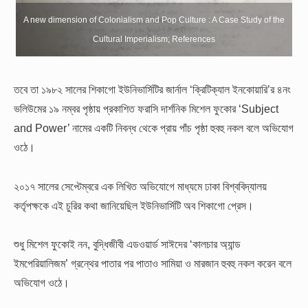
A new dimension of Colonialism and Pop Culture : A Case Study of the
Cultural Imperialism; References
তবে তা ১৯৮২ সালের শিকাগো ইউনিভার্সিটির জার্নাল ‘ক্রিটিক্যাল ইনকোয়ারি’র ৪নং
ভলিউমের ১৯ নম্বর পৃষ্ঠায় প্রকাশিত ফরাসি দার্শনিক মিশেল ফুকোর ‘Subject
and Power’ নামের একটি নিবন্ধ থেকে প্রায় পাঁচ পৃষ্ঠা হুবহু নকল বলে অভিযোগ
ওঠে।
২০১৭ সালের সেপ্টেম্বরে এক লিখিত অভিযোগে মাধ্যমে ঢাকা বিশ্ববিদ্যালয়
কর্তৃপক্ষকে এই চুরির কথা জানিয়েছিল ইউনিভার্সিটি অব শিকাগো প্রেস।
শুধু মিশেল ফুকোই নন, বুদ্ধিজীবী এডওয়ার্ড সাঈদের ‘কালচার অ্যান্ড
ইমপেরিয়ালিজম’ গ্রন্থের পাতার পর পাতাও সামিয়া ও মারজান হুবহু নকল করেন বলে
অভিযোগ ওঠে।