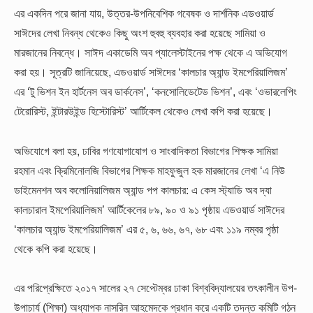
এর একদিন পরে জানা যায়, উত্তর-উপনিবেশিক গবেষক ও দার্শনিক এডওয়ার্ড
সাঈদের লেখা নিবন্ধ থেকেও কিছু অংশ হুবহু ব্যবহার করা হয়েছে সামিয়া ও
মারজানের নিবন্ধে। সাঈদ একাডেমি অব প্যালেস্টাইনের পক্ষ থেকে এ অভিযোগ
করা হয়। সূত্রটি জানিয়েছে, এডওয়ার্ড সাঈদের ‘কালচার অ্যান্ড ইমপেরিয়ালিজম’
এর ‘টু ভিশন ইন হার্টনেস অব ডার্কনেস’, ‘কনসোলিডেটেড ভিশন’, এবং ‘ওভারলেপিং
টেরোরিস্ট, ইন্টারউইন্ড হিস্টোরিস্ট’ আর্টিকেল থেকেও লেখা কপি করা হয়েছে।
অভিযোগে বলা হয়, ঢাবির গণযোগাযোগ ও সাংবাদিকতা বিভাগের শিক্ষক সামিয়া
রহমান এবং ক্রিমিনোলজি বিভাগের শিক্ষক মাহফুজুল হক মারজানের লেখা ‘এ নিউ
ডাইমেনশন অব কলোনিয়ালিজম অ্যান্ড পপ কালচার: এ কেস স্ট্যাডি অব দ্যা
কালচারাল ইমপেরিয়ালিজম’ আর্টিকেলের ৮৯, ৯০ ও ৯১ পৃষ্ঠায় এডওয়ার্ড সাঈদের
‘কালচার অ্যান্ড ইমপেরিয়ালিজম’ এর ৫, ৬, ৬৬, ৬৭, ৬৮ এবং ১১৯ নম্বর পৃষ্ঠা
থেকে কপি করা হয়েছে।
এর পরিপ্রেক্ষিতে ২০১৭ সালের ২৭ সেপ্টেম্বর ঢাকা বিশ্ববিদ্যালয়ের তৎকালীন উপ-
উপাচার্য (শিক্ষা) অধ্যাপক নাসরিন আহমেদকে প্রধান করে একটি তদন্ত কমিটি গঠন