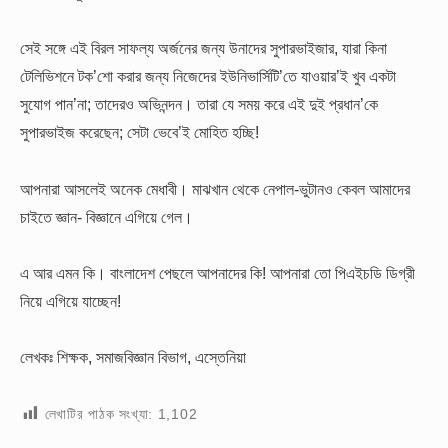
সেই সঙ্গে এই বিরল সাফল্য অর্জনের জন্য উনাদের সুপারভাইজার, যারা কিনা
টেলিভিশনে টক’শো করার জন্য নিজেদের ইউনিভার্সিটি’তে যাওয়ার’ই খুব একটা
সুযোগ পান’না; তাদেরও অভিনন্দন। তারা যে সময় করে এই দুই প্রধান’কে
সুপারভাইজ করেছেন; সেটা ভেবে’ই মোহিত হচ্ছি!
আপনারা আসলেই অনেক মেধাবী। মাঝখান থেকে নেপাল-ভুটানও কেবল আমাদের
চাইতে জ্ঞান- বিজ্ঞানে এগিয়ে গেল।
এ আর এমন কি। বাংলাদেশ পেছলে আপনাদের কি! আপনারা তো পিএইচডি ডিগ্রী
নিয়ে এগিয়ে যাচ্ছেন!
লেখকঃ শিক্ষক, সমাজবিজ্ঞান বিভাগ, এস্তেনিয়া
লেখাটির পাঠক সংখ্যা:
1,102