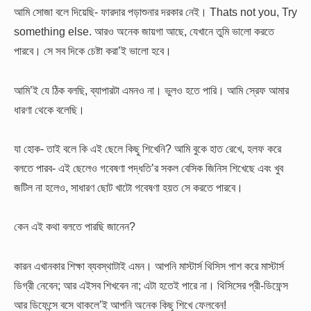
আমি সোজা বলে দিয়েছি- ফারদার পড়াশুনার দরকার নেই। Thats not you, Try
something else. আরও অনেক জায়গা আছে, যেখানে তুমি ভালো করতে
পারবে। সে সব দিকে চেষ্টা করা’ই ভালো হবে।
আমি’ই যে ঠিক বলছি, ব্যাপারটা এমনও না। ভুলও হতে পারি। আমি স্রেফ আমার
ধারণা থেকে বলেছি।
যা হোক- তাই বলে কি এই ছেলে কিছু শিখেনি? আমি বুকে হাত রেখে, হলফ করে
বলতে পারব- এই ছেলেও গবেষণা পদ্ধতি’র সকল বেসিক জিনিস শিখেছে এবং খুব
জটিল না হলেও, সাধারণ ছোট খাটো গবেষণা হয়ত সে করতে পারবে।
কেন এই কথা বলতে পারছি জানেন?
কারন এখানকার শিক্ষা ব্যবস্থাটাই এমন। আপনি মাস্টার্স থিসিস পাশ করে মাস্টার্স
ডিগ্রী নেবেন; আর এইসব শিখবেন না; এটা হতেই পারে না। থিসিসের প্রী-ডিফেন্স
আর ডিফেন্সে বসে থাকলে’ই আপনি অনেক কিছু শিখে ফেলবেন!