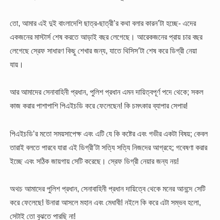
তো, আমার এই দুই বাংলাদেশি ছাত্র-ছাত্রী’র কথা বলার কারন’টা হচ্ছে- এদের
একজনের মাস্টার্স শেষ করতে আড়াই বছর লেগেছে। আরেকজনের প্রায় চার বছর
লেগেছে স্রেফ সাধারণ কিছু শেখার জন্য, যাতে থিসিস’টা শেষ করে ডিগ্রী নেয়া
যায়।
আর আমাদের সেনাবাহিনী প্রধান, পুলিশ প্রধান এমন দায়িত্বপূর্ণ পদে থেকে; সকল
কাজ করার পাশাপাশি পিএইচডি করে ফেলেছেন! কি চমৎকার ব্যাপার সেপার!
পিএইচডি’র মতো সময়সাপেক্ষ এবং এটি যে কি কষ্টের এবং গভীর একটা বিষয়; কেবল
তারাই বলতে পারবে যারা এই ডিগ্রী’টা সত্যি সত্যি নিজদের আগ্রহে; গবেষণা করার
ইচ্ছে এবং সঠিক জায়গায় সেটি করেছে। স্রেফ ডিগ্রী নেয়ার জন্য নয়!
অথচ আমাদের পুলিশ প্রধান, সেনাবাহিনী প্রধান দায়িত্বে থেকে মনের আনন্দে সেটি
করে ফেলেছে! উনারা আসলে মহান এবং মেধাবী! নইলে কি করে এটা সম্ভব হলো,
সেটাই তো বুঝতে পারছি না!