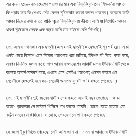
এর কারন হচ্ছে- বাংলাদেশের পড়াশুনার মান এবং বিশ্ববিদ্যালয়ের শিক্ষক’রা আসলে
কি পড়ায় আর কি শেখায় সেটা কেবল সৃষ্টিকর্তাই ভালো বলতে পারবেন। অন্তত আমি
আমার নিজের কথা বলতে পারি- পুরো বিশ্ববিদ্যালয় জীবনে আমি যা শিখেছি- আমার
ধারণা সুইডেনে স্রেফ এক বছরে আমি তার চাইতে বেশি শিখেছি।
তো, আমার এখানকার এক ছাত্রী (আমার এই ছাত্রী’কে দেখলে’ই খুব গর্ব হয়। একা
একটা মেয়ে বিদেশে এসে নিজের পড়াশুনার খরচ চালিয়ে, টিউশন ফী দিয়ে, কাজ করে,
এরপর নিয়মিত ক্লাস করে; তাও আবার বাংলাদেশের জাহাঙ্গীরনগর ইউনিভার্সিটি থেকে
বাংলায় অনার্স-মাস্টার্স করে, এখানে এসে এমবিএ পড়াশুনা; এইসব কারনে এই
মেয়েটাকে দেখলেই মনে হয়- মেয়েটা অন্তত যুদ্ধটা জারি রাখতে পেরেছে।)
তো, এই ছাত্রী’র দুই বছরের মাস্টার শেষ করতে আড়াই বছর লেগেছে। কারন
হচ্ছে- প্রথমবার সে মাস্টার্স থিসিসে পাশ করতে পারেনি। তাকে যেতে হয়েছে এক
কঠিন সময়ের মাঝ দিয়ে। যা হোক, শেষমেশ সে পাশ করতে পেরেছে।
সে কতো টুকু শিখতে পেরেছে, সেটা আমি জানি না। এমন না আমাদের ইউনিভার্সিটি