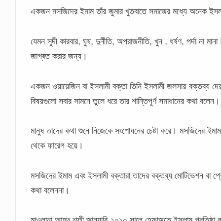
একজন মসজিদের ইমাম তাঁর জুমার খুতবাতে সমাজের মধ্যে অনেক ইসল
যেমন সূদী কারবার, ঘুষ, দুর্নীতি, অপরাজনীতি, খুন , ধর্ষণ, পর্দা না
জাগ্ৰত করার জন্য।
একজন ওয়ায়েজিন বা ইসলামী বক্তা তিনি ইসলামী জলসায় বক্তব্য দে
বিষয়গুলো সবার সামনে তুলে ধরে তার শান্তিপূর্ণ সমাধানের কথা বলেন।
মানুষ তাদের কথা শুনে নিজেকে সংশোধনের চেষ্টা করে। মসজিদের ই
থেকে ফারেগ হয়ে।
মসজিদের ইমাম এবং ইসলামী বক্তারা তাদের বক্তব্য মোটিভেশন বা প্রে
কথা বলেননা।
মাওলানা আহদ শফী জানুয়ারি ২০১০ সালে হেফাজতে ইসলাম প্রতিষ্ঠা