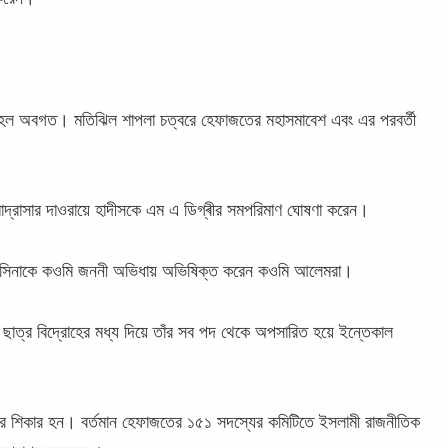
 মহল অবগত। মতিঝিল শাপলা চত্বরে হেফাজতের মহাসমাবেশ এবং এর পরবর্তী
দ্রাসার দাওরায়ে হাদীসকে এম এ ডিগ্ৰীর সমপরিমাণ ঘোষণা করেন।
খ হাসিনাকে কওমি জননী অভিধায় অভিষিক্ত করেন কওমি আলেমরা।
ছাত্র বিদ্রোহের মধ্য দিয়ে তাঁর সব পদ থেকে অপসারিত হয়ে ইন্তেকাল
হের শিকার হন। বর্তমান হেফাজতের ১৫১ সদস্যের কমিটিতে ইসলামী রাজনীতিক