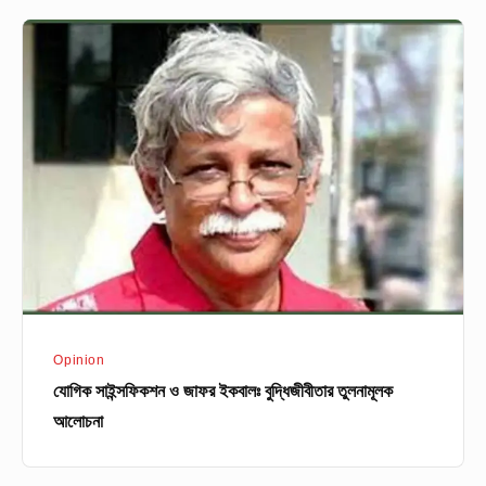
যোগিক
সাইন্সফিকশন
ও
জাফর
ইকবালঃ
বুদ্ধিজীবীতার
তুলনামূলক
আলোচনা
Opinion
যোগিক সাইন্সফিকশন ও জাফর ইকবালঃ বুদ্ধিজীবীতার তুলনামূলক
আলোচনা