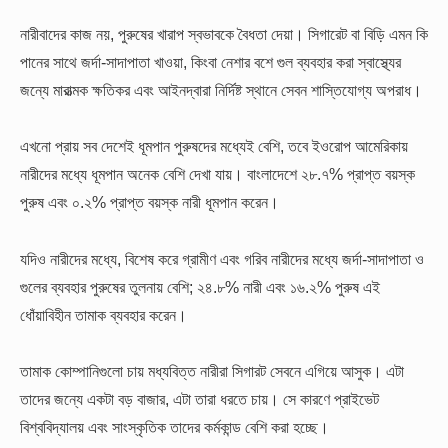
নারীবাদের কাজ নয়, পুরুষের খারাপ স্বভাবকে বৈধতা দেয়া। সিগারেট বা বিড়ি এমন কি
পানের সাথে জর্দা-সাদাপাতা খাওয়া, কিংবা নেশার বশে গুল ব্যবহার করা স্বাস্থ্যের
জন্যে মারাত্মক ক্ষতিকর এবং আইনদ্বারা নির্দিষ্ট স্থানে সেবন শাস্তিযোগ্য অপরাধ।
এখনো প্রায় সব দেশেই ধূমপান পুরুষদের মধ্যেই বেশি, তবে ইওরোপ আমেরিকায়
নারীদের মধ্যে ধূমপান অনেক বেশি দেখা যায়। বাংলাদেশে ২৮.৭% প্রাপ্ত বয়স্ক
পুরুষ এবং ০.২% প্রাপ্ত বয়স্ক নারী ধূমপান করেন।
যদিও নারীদের মধ্যে, বিশেষ করে গ্রামীণ এবং গরিব নারীদের মধ্যে জর্দা-সাদাপাতা ও
গুলের ব্যবহার পুরুষের তুলনায় বেশি; ২৪.৮% নারী এবং ১৬.২% পুরুষ এই
ধোঁয়াবিহীন তামাক ব্যবহার করেন।
তামাক কোম্পানিগুলো চায় মধ্যবিত্ত নারীরা সিগারট সেবনে এগিয়ে আসুক। এটা
তাদের জন্যে একটা বড় বাজার, এটা তারা ধরতে চায়। সে কারণে প্রাইভেট
বিশ্ববিদ্যালয় এবং সাংস্কৃতিক তাদের কর্মকান্ড বেশি করা হচ্ছে।