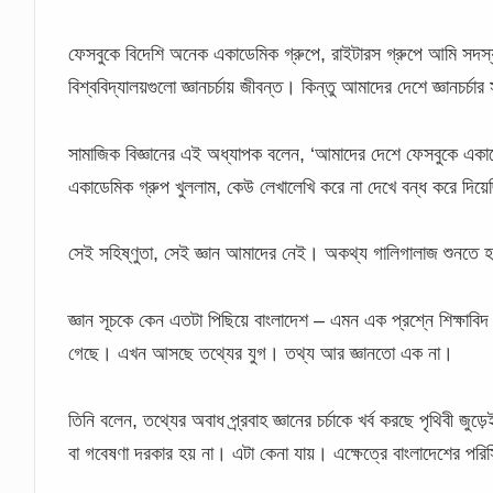
ফেসবুকে বিদেশি অনেক একাডেমিক গ্রুপে, রাইটারস গ্রুপে আমি সদস্
বিশ্ববিদ্যালয়গুলো জ্ঞানচর্চায় জীবন্ত। কিন্তু আমাদের দেশে জ্ঞানচর্চা
সামাজিক বিজ্ঞানের এই অধ্যাপক বলেন, ‘আমাদের দেশে ফেসবুকে একা
একাডেমিক গ্রুপ খুললাম, কেউ লেখালেখি করে না দেখে বন্ধ করে দিয়
সেই সহিষ্ণুতা, সেই জ্ঞান আমাদের নেই। অকথ্য গালিগালাজ শুনতে হ
জ্ঞান সূচকে কেন এতটা পিছিয়ে বাংলাদেশ – এমন এক প্রশ্নে শিক্ষাবিদ
গেছে। এখন আসছে তথ্যের যুগ। তথ্য আর জ্ঞানতো এক না।
তিনি বলেন, তথ্যের অবাধ প্র্রবাহ জ্ঞানের চর্চাকে খর্ব করছে পৃথিবী জ
বা গবেষণা দরকার হয় না। এটা কেনা যায়। এক্ষেত্রে বাংলাদেশের পর