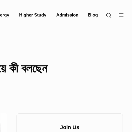
SHOW
ergy
Higher Study
Admission
Blog
SH
SECOND
SE
SIDEBA
SI
িয়ে কী বলছেন
Sidebar
Widget
Join Us