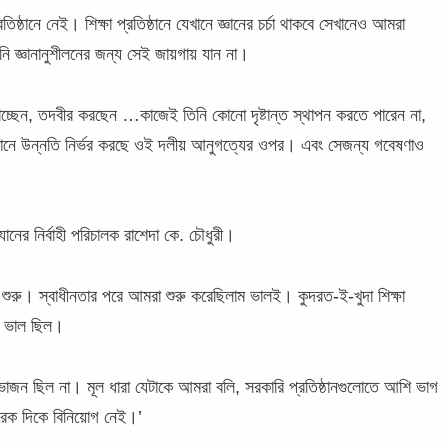
তিষ্ঠানে নেই। শিক্ষা প্রতিষ্ঠানে যেখানে জ্ঞানের চর্চা থাকবে সেখানেও আমরা
িনি জ্ঞানানুশীলনের জন্য সেই জায়গায় যান না।
াচ্ছেন, তদবীর করছেন …কাজেই তিনি কোনো দৃষ্টান্ত স্থাপন করতে পারেন না,
খানে উন্নতি নির্ভর করছে ওই দলীয় আনুগত্যের ওপর। এবং সেজন্য গবেষণাও
ানের নির্বাহী পরিচালক রাশেদা কে. চৌধুরী।
ুরু। স্বাধীনতার পরে আমরা শুরু করেছিলাম ভালই। কুদরত-ই-খুদা শিক্ষা
টা ভাল ছিল।
জন ছিল না। মূল ধারা যেটাকে আমরা বলি, সরকারি প্রতিষ্ঠানগুলোতে আশি ভাগ
আরেক দিকে বিনিয়োগ নেই।’