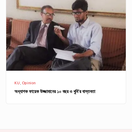
ফায়েক
উজ্জামানের
১০
বছর
ও
খুবি’র
বাস্তবতা
KU
,
Opinion
অধ্যাপক ফায়েক উজ্জামানের ১০ বছর ও খুবি’র বাস্তবতা