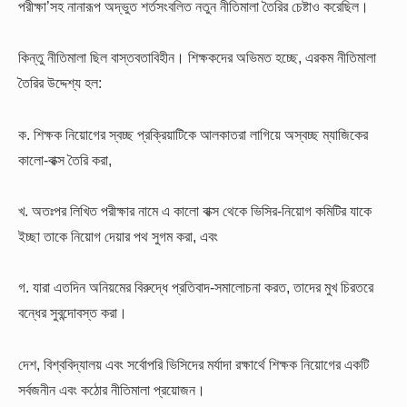
পরীক্ষা’সহ নানারূপ অদ্ভুত শর্তসংবলিত নতুন নীতিমালা তৈরির চেষ্টাও করেছিল।
কিন্তু নীতিমালা ছিল বাস্তবতাবিহীন। শিক্ষকদের অভিমত হচ্ছে, এরকম নীতিমালা
তৈরির উদ্দেশ্য হল:
ক. শিক্ষক নিয়োগের স্বচ্ছ প্রক্রিয়াটিকে আলকাতরা লাগিয়ে অস্বচ্ছ ম্যাজিকের
কালো-বাক্স তৈরি করা,
খ. অতঃপর লিখিত পরীক্ষার নামে এ কালো বাক্স থেকে ভিসির-নিয়োগ কমিটির যাকে
ইচ্ছা তাকে নিয়োগ দেয়ার পথ সুগম করা, এবং
গ. যারা এতদিন অনিয়মের বিরুদ্ধে প্রতিবাদ-সমালোচনা করত, তাদের মুখ চিরতরে
বন্ধের সুবন্দোবস্ত করা।
দেশ, বিশ্ববিদ্যালয় এবং সর্বোপরি ভিসিদের মর্যাদা রক্ষার্থে শিক্ষক নিয়োগের একটি
সর্বজনীন এবং কঠোর নীতিমালা প্রয়োজন।