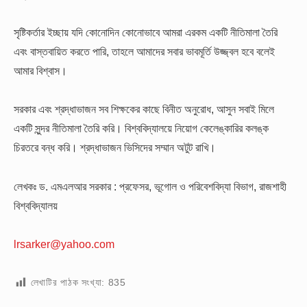
সৃষ্টিকর্তার ইচ্ছায় যদি কোনোদিন কোনোভাবে আমরা এরকম একটি নীতিমালা তৈরি
এবং বাস্তবায়িত করতে পারি, তাহলে আমাদের সবার ভাবমূর্তি উজ্জ্বল হবে বলেই
আমার বিশ্বাস।
সরকার এবং শ্রদ্ধাভাজন সব শিক্ষকের কাছে বিনীত অনুরোধ, আসুন সবাই মিলে
একটি সুন্দর নীতিমালা তৈরি করি। বিশ্ববিদ্যালয়ে নিয়োগ কেলেঙ্কারির কলঙ্ক
চিরতরে বন্ধ করি। শ্রদ্ধাভাজন ভিসিদের সম্মান অটুট রাখি।
লেখকঃ ড. এমএলআর সরকার : প্রফেসর, ভূগোল ও পরিবেশবিদ্যা বিভাগ, রাজশাহী
বিশ্ববিদ্যালয়
lrsarker@yahoo.com
লেখাটির পাঠক সংখ্যা:
835