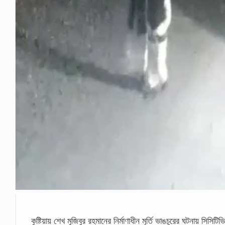
কুষ্টিয়ায় শেখ মুজিবুর রহমানের নির্মাণাধীন মূর্তি ভাঙচুরের ঘটনায় সি