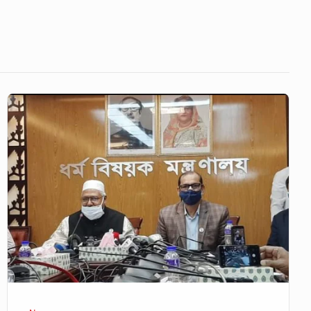
মূর্তি
ও
ভাস্কর্য
এক
নয়
:
ধর্ম
প্রতিমন্ত্রী
ফরিদুল
হক