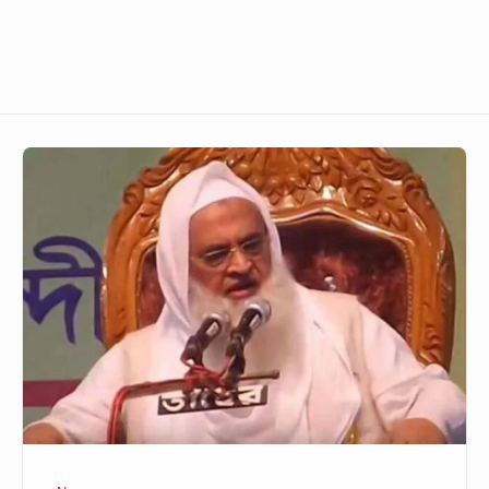
ভাস্কর্য
নিয়ে
কী
বলছে
“দেশবরেণ্য
শীর্ষ
আলেমরা”?