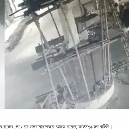
সিটিভির ফুটেজ দেখে চার মাদ্রাসাছাত্রকে আটক করেছে আইনশৃঙ্খলা বাহিনী।