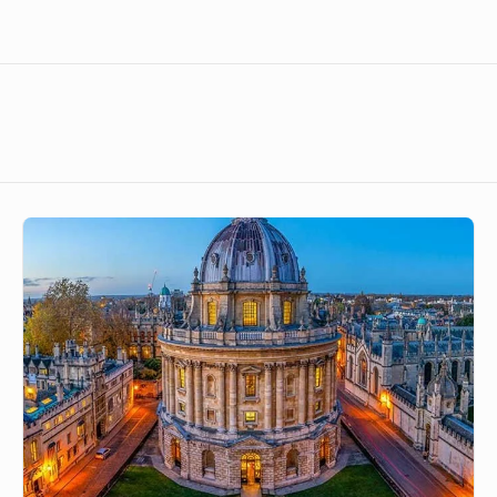
শিক্ষক-
শিক্ষার্থীদের
মধ্যে
প্রেম
ও
যৌনতা
নিষিদ্ধ
করতে