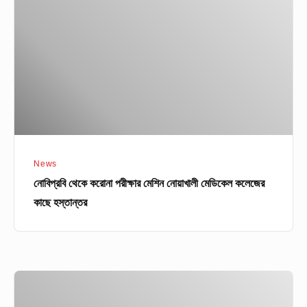
পরীক্ষার
মেশিন
নোয়াখালী
মেডিকেল
কলেজের
কাছে
হস্তান্তর
News
নোবিপ্রবি থেকে করোনা পরীক্ষার মেশিন নোয়াখালী মেডিকেল কলেজের
কাছে হস্তান্তর
শ্যামলী
টেক্সটাইল