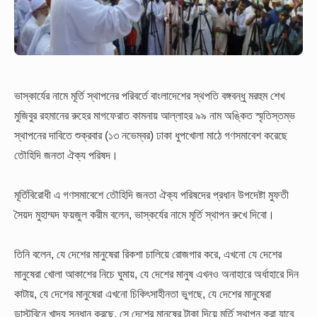
ভাস্কার্যের নামে মূর্তি স্থাপনের পরিবর্তে বাংলাদেশের স্থপতি বঙ্গবন্ধু মরহুম শেখ
মুজিবুর রহমানের রুহের মাগফেরাত কামনায় আল্লাহর ৯৯ নাম অঙ্কিত স্মৃতিস্তম্ভ
স্থাপনের দাবিতে শুক্রবার (১৩ নভেম্বর) ঢাকা ধুপখোলা মাঠে গণসমাবেশ করেছে
তৌহিদি জনতা ঐক্য পরিষদ।
মূর্তিবিরোধী এ গণসমাবেশে তৌহিদি জনতা ঐক্য পরিষদের প্রধান উপদেষ্টা মুফতী
সৈয়দ মুহাম্মদ ফয়জুল করীম বলেন, ভাস্কর্যের নামে মূর্তি স্থাপন রুখে দিবো।
তিনি বলেন, যে দেশের মানুষেরা রিকশা চালিয়ে রোজগার করে, এখনো যে দেশের
মানুষেরা খোলা আকাশের নিচে ঘুমায়, যে দেশের মানুষ এখনও অনাহারে অর্ধাহারে দিন
কাটায়, যে দেশের মানুষেরা এখনো চিকিৎসাহীনতা ভুগছে, যে দেশের মানুষেরা
ডাস্টবিনে খাদ্য সন্ধান করছে, সে দেশের মানুষের টাকা দিয়ে মূর্তি স্থাপন করা যাবে