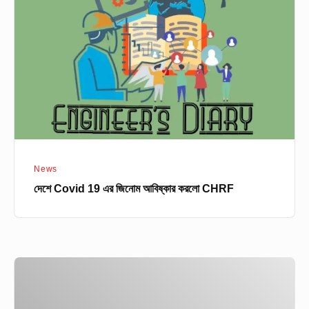
এর
জিনোম
আবিষ্কার
করলো
CHRF
News
দেশে Covid 19 এর জিনোম আবিষ্কার করলো CHRF
নোবিপ্রবি
থেকে
করোনা