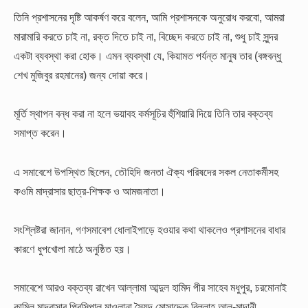
তিনি প্রশাসনের দৃষ্টি আকর্ষণ করে বলেন, আমি প্রশাসনকে অনুরোধ করবো, আমরা
মারামারি করতে চাই না, রক্ত দিতে চাই না, বিচ্ছেদ করতে চাই না, শুধু চাই সুন্দর
একটা ব্যবস্থা করা হোক। এমন ব্যবস্থা যে, কিয়ামত পর্যন্ত মানুষ তার (বঙ্গবন্ধু
শেখ মুজিবুর রহমানের) জন্য দোয়া করে।
মূর্তি স্থাপন বন্ধ করা না হলে ভয়াবহ কর্মসূচির হুঁশিয়ারি দিয়ে তিনি তার বক্তব্য
সমাপ্ত করেন।
এ সমাবেশে উপস্থিত ছিলেন, তৌহিদি জনতা ঐক্য পরিষদের সকল নেতাকর্মীসহ
কওমি মাদ্রাসার ছাত্র-শিক্ষক ও আমজনাতা।
সংশ্লিষ্টরা জানান, গণসমাবেশ ধোলাইপাড়ে হওয়ার কথা থাকলেও প্রশাসনের বাধার
কারণে ধুপখোলা মাঠে অনুষ্ঠিত হয়।
সমাবেশে আরও বক্তব্য রাখেন আল্লামা আব্দুল হামিদ পীর সাহেব মধুপুর, চরমোনাই
কামিল মাদরাসার প্রিন্সিপাল মাওলানা সৈয়দ মোসাদ্দেক বিল্লাহ আল-মাদানী,