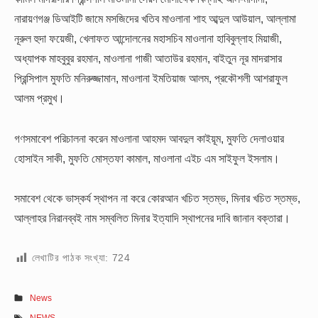
নারায়ণগঞ্জ ডিআইটি জামে মসজিদের খতিব মাওলানা শাহ আব্দুল আউয়াল, আল্লামা
নূরুল হুদা ফয়েজী, খেলাফত আন্দোলনের মহাসচিব মাওলানা হাবিবুল্লাহ মিয়াজী,
অধ্যাপক মাহবুবুর রহমান, মাওলানা গাজী আতাউর রহমান, বাইতুন নূর মাদরাসার
প্রিন্সিপাল মুফতি মনিরুজ্জামান, মাওলানা ইমতিয়াজ আলম, প্রকৌশলী আশরাফুল
আলম প্রমুখ।
গণসমাবেশ পরিচালনা করেন মাওলানা আহমদ আবদুল কাইয়ূম, মুফতি দেলাওয়ার
হোসাইন সাকী, মুফতি মোস্তফা কামাল, মাওলানা এইচ এম সাইফুল ইসলাম।
সমাবেশ থেকে ভাস্কর্য স্থাপন না করে কোরআন খচিত স্তম্ভ, মিনার খচিত স্তম্ভ,
আল্লাহর নিরানব্বই নাম সম্বলিত মিনার ইত্যাদি স্থাপনের দাবি জানান বক্তারা।
লেখাটির পাঠক সংখ্যা:
724
News
NEWS