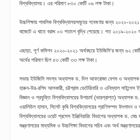
বিশ্ববিদ্যালয়। এর পরিমাণ ৮৩০ কোটি ০৬ লক্ষ টাকা।
উচ্চশিক্ষায় পাবলিক বিশ্ববিদ্যালয়সমূহের গবেষণায় জন্য ২০২০-২০২১
বাজেটে এ খাতে বরাদ্দ ০৩ শতাংশ বৃদ্ধি পেয়েছে। গত ২০১৯-২০২০ অর
এছাড়া, পূর্ণ কমিশন ২০২০-২০২১ অর্থবছরে ইউজিসি’র জন্য ৬২ কো
অর্থের পরিমাণ ছিল ৫৩ কোটি ৩৩ লক্ষ টাকা।
সভায় ইউজিসি সদস্য অধ্যাপক ড. দিল আফরোজা বেগম ও অধ্যাপক ড. ম
হারুন-উর-রশিদ আসকারী, চট্টগ্রাম ভেটেরিনারি ও এনিম্যাল সাইন্সেস ইউন
বিজ্ঞান ও প্রযুক্তি বিশ্ববিদ্যালয়ের উপাচার্য (ভারপ্রাপ্ত) অধ্যাপ
ওয়ালিউল হাসান, সিলেট কৃষি বিশ্ববিদ্যালয়ের প্রাণিসম্পদ উৎপাদন ও 
বিশ্ববিদ্যালয়ের ওয়েট প্রসেস ইঞ্জিনিয়ারিং বিভাগের অধ্যাপক ড. মোঃ
মন্ত্রণালয়ের মাধ্যমিক ও উচ্চশিক্ষা বিভাগের সচিব এবং অর্থ মন্ত্রণ