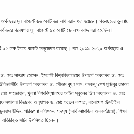
 অর্থবছরে মূল বাজেটে ৬৬ কোটি ৬৫ লাখ বরাদ্দ ধরা হয়েছে। গতবছরের তুলনায়
্থবছরে গবেষণায় মূল বাজেটে ৬৪ কোটি ৫৮ লক্ষ বরাদ্দ ধরা হয়েছিল।
টি ৯৫ লক্ষ টাকার বাজেট অনুমোদন করেছে। গত ২০১৯-২০২০ অর্থবছরে এ
োঃ সাজ্জাদ হোসেন, ইসলামী বিশ্ববিদ্যালয়ের উপাচার্য অধ্যাপক ড. মোঃ
িভার্সিটির উপাচার্য অধ্যাপক ড. গৌতম বুদ্ধ দাস, বঙ্গবন্ধু শেখ মুজিবুর রহমান
ক ড. মোঃ শাহজাহান, খুলনা বিশ্ববিদ্যালয়ের আইন স্কুলের ডিন অধ্যাপক ড. মোঃ
ব্যবস্থাপনা বিভাগের অধ্যাপক ড. মোঃ আব্দুল বাসেত, বাংলাদেশ টেক্সটাইল
 জুলহাস উদ্দিন, পরিকল্পনা কমিশনের সদস্য (আর্থ-সামাজিক অবকাঠোমো), শিক্ষা
ালয়ের অতিরিক্ত সচিব উপস্থিত ছিলেন।