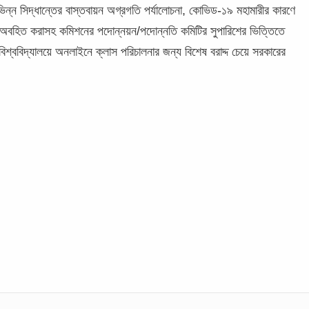
িভিন্ন সিদ্ধান্তের বাস্তবায়ন অগ্রগতি পর্যালোচনা, কোভিড-১৯ মহামারীর কারণে
সমূহ অবহিত করাসহ কমিশনের পদোন্নয়ন/পদোন্নতি কমিটির সুপারিশের ভিত্তিতে
্ববিদ্যালয়ে অনলাইনে ক্লাস পরিচালনার জন্য বিশেষ বরাদ্দ চেয়ে সরকারের