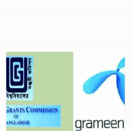
বিশ্ববিদ্যালয়ের
শিক্ষার্থীদের
জন্য
কম
দামে
ডাটা
দেবে
গ্রামীণফোন