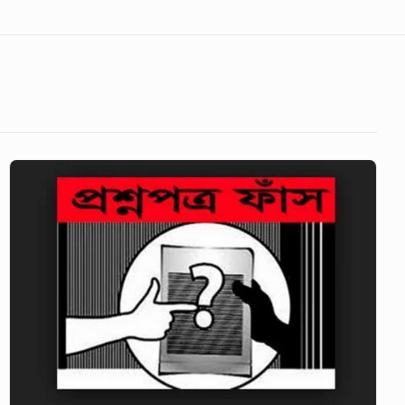
স্বাস্থ্য
অধিদপ্তরের
প্রেস
থেকেই
ফাঁস
হতো
মেডিকেলের
প্রশ্নপত্র