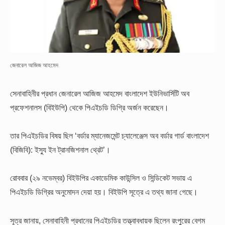
জেনারেল আজিজ আহমেদ
সেনাবাহিনীর প্রধান জেনারেল আজিজ আহমেদ বাংলাদেশ ইউনিভার্সিটি অব
প্রফেশনালস (বিইউপি) থেকে পিএইচডি ডিগ্রি অর্জন করেছেন।
তার পিএইচডির বিষয় ছিল ‘বর্ডার ম্যানেজমেন্ট চ্যালেঞ্জেস অব বর্ডার গার্ড বাংলাদেশ
(বিজিবি): ইস্যু ইন ট্রানজিশনাল থ্রেট’।
রোববার (২৯ নভেম্বর) বিইউপির একাডেমিক কাউন্সিল ও সিন্ডিকেট সভায় এ
পিএইচডি ডিগ্রির অনুমোদন দেয়া হয়। বিইউপি সূত্রে এ তথ্য জানা গেছে।
সূত্র জানায়, সেনাবাহিনী প্রধানের পিএইচডির তত্ত্বাবধায়ক ছিলেন রংপুরের বেগম