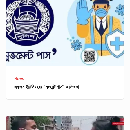
“মুভমেন্ট
পাস”
অভিজ্ঞতা
News
একজন ইঞ্জিনিয়ারের “মুভমেন্ট পাস” অভিজ্ঞতা
চিকিৎসকের
অসৌজন্যমূলক