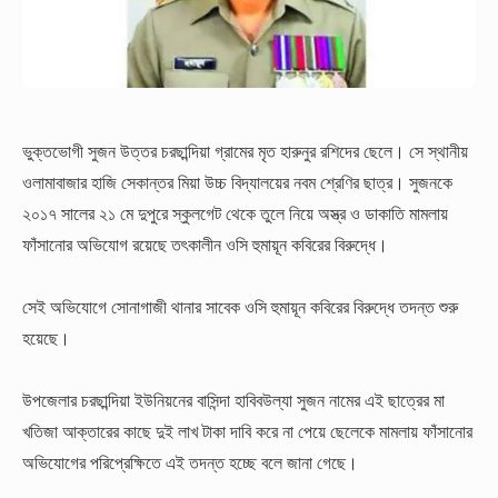
ভুক্তভোগী সুজন উত্তর চরছান্দিয়া গ্রামের মৃত হারুনুর রশিদের ছেলে। সে স্থানীয়
ওলামাবাজার হাজি সেকান্তর মিয়া উচ্চ বিদ্যালয়ের নবম শ্রেণির ছাত্র। সুজনকে
২০১৭ সালের ২১ মে দুপুরে স্কুলগেট থেকে তুলে নিয়ে অস্ত্র ও ডাকাতি মামলায়
ফাঁসানোর অভিযোগ রয়েছে তৎকালীন ওসি হুমায়ূন কবিরের বিরুদ্ধে।
সেই অভিযোগে সোনাগাজী থানার সাবেক ওসি হুমায়ূন কবিরের বিরুদ্ধে তদন্ত শুরু
হয়েছে।
উপজেলার চরছান্দিয়া ইউনিয়নের বাসিন্দা হাবিবউল্যা সুজন নামের এই ছাত্রের মা
খতিজা আক্তারের কাছে দুই লাখ টাকা দাবি করে না পেয়ে ছেলেকে মামলায় ফাঁসানোর
অভিযোগের পরিপ্রেক্ষিতে এই তদন্ত হচ্ছে বলে জানা গেছে।