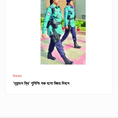
ফ্রি’
পুলিশিং
শুরু
হলো
বিজয়
দিবসে
News
‘হ্যান্ডস ফ্রি’ পুলিশিং শুরু হলো বিজয় দিবসে