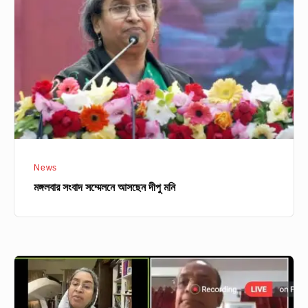
আসছেন
দীপু
মনি
News
মঙ্গলবার সংবাদ সম্মেলনে আসছেন দীপু মনি
শিক্ষানীতি
২০১০
এ