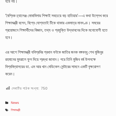
হয়ে নয়।
‘বৈশ্বিক চ্যালেঞ্জ মোবাবিলায় শিক্ষাই সবচেয়ে বড় হাতিয়ার’—এ কথা উল্লেখ করে
শিক্ষামন্ত্রী বলেন, বিশ্বে যোগ্যতাই টিকে থাকার একমাত্র মানদণ্ড। সময়ের
প্রয়োজনে শিক্ষার্থীদের বিজ্ঞান, তথ্য ও প্রযুক্তি উদ্ভাবনের দিকে মনোযোগী হতে
হবে।
এর আগে শিক্ষামন্ত্রী যবিপ্রবির প্রধান ফটকে জাতির জনক বঙ্গবন্ধু শেখ মুজিবুর
রহমানের ম্যুরালে ফুল দিয়ে শ্রদ্ধা জানান। পরে তিনি মুজিব বর্ষ উপলক্ষে
বিশ্ববিদ্যালয়ের ডা. এম আর খান মেডিকেল সেন্টারের সামনে একটি বৃক্ষরোপণ
করেন।
লেখাটির পাঠক সংখ্যা:
750
News
শিক্ষামন্ত্রী