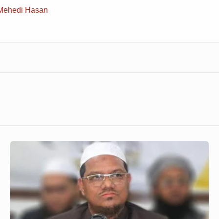
 Mehedi Hasan
এসএসসিতে
ধর্ম
শিক্ষা
বাদের
সিদ্ধান্ত