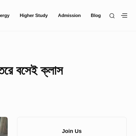
SHOW
ergy
Higher Study
Admission
Blog
SH
SECOND
SE
SIDEBA
SI
েতরে বসেই ক্লাস
Sidebar
Widget
Join Us