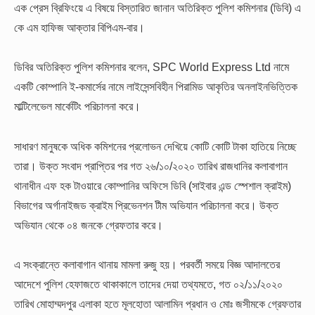
এক প্রেস ব্রিফিংয়ে এ বিষয়ে বিস্তারিত জানান অতিরিক্ত পুলিশ কমিশনার (ডিবি) এ
কে এম হাফিজ আক্তার বিপিএম-বার।
ডিবির অতিরিক্ত পুলিশ কমিশনার বলেন, SPC World Express Ltd নামে
একটি কোম্পানি ই-কমার্সের নামে লাইসেন্সবিহীন পিরামিড আকৃতির অনলাইনভিত্তিক
মাল্টিলেভেল মার্কেটিং পরিচালনা করে।
সাধারণ মানুষকে অধিক কমিশনের প্রলোভন দেখিয়ে কোটি কোটি টাকা হাতিয়ে নিচ্ছে
তারা। উক্ত সংবাদ প্রাপ্তির পর গত ২৬/১০/২০২০ তারিখ রাজধানির কলাবাগান
থানাধীন এফ হক টাওয়ারে কোম্পানির অফিসে ডিবি (সাইবার এন্ড স্পেশাল ক্রাইম)
বিভাগের অর্গানাইজড ক্রাইম প্রিভেনশন টীম অভিযান পরিচালনা করে। উক্ত
অভিযান থেকে ০৪ জনকে গ্রেফতার করে।
এ সংক্রান্তে কলাবাগান থানায় মামলা রুজু হয়। পরবর্তী সময়ে বিজ্ঞ আদালতের
আদেশে পুলিশ হেফাজতে থাকাকালে তাদের দেয়া তথ্যমতে, গত ০২/১১/২০২০
তারিখ মোহাম্মদপুর এলাকা হতে মূলহোতা আলামিন প্রধান ও মোঃ জসীমকে গ্রেফতার