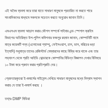
এই অবৈধ ব্যবসা করে তারা যাতে সাধারণ মানুষকে প্রতারিত না করতে পারে
সাংবাদিকদের মাধ্যমে সকলকে সচেতন করতে অনুরোধ জানান তিনি।
এমএলএম ব্যবসা আড়াল করার কৌশল সম্পর্কে সাইবার এন্ড স্পেশাল ক্রাইম
বিভাগের অতিরিক্ত উপ-পুলিশ কমিশনার ফজলুর রহমান জানান, কোম্পানিটি নামে
মাত্র কয়েকটি পন্য (এলোভেরা শ্যাম্পু, ফেইসওয়াশ, চাল, ডাল, মরিচের গুড়া
ইত্যাদি) শুধুমাত্র তাদের রেজিস্টার্ড মেম্বারদের কাছে বিক্রি করে থাকে এবং তার
লভ্যাংশ থেকে প্রতি আইডি হোল্ডারকে কোম্পানির বিভিন্ন বিজ্ঞাপন দেখার বিনিময়ে
১০ টাকা করে প্রদান করার প্রতিশ্রুতি দেয়।
গ্রেফতারকৃতরা ই-কমার্সের লাইসেন্স দেখিয়ে সাধারণ মানুষদের মধ্যে বিশ্বাস স্থাপন
করায় যে তারা ই-কমার্স করছে ।
তথ্যঃ DMP মিডিয়া