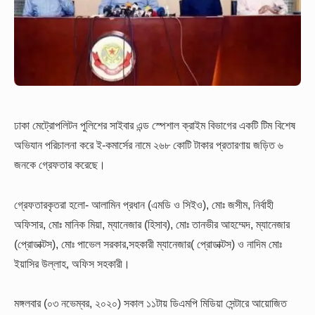
ঢাকা মেট্রোপলিটন পুলিশের সাইবার এন্ড স্পেশাল ক্রাইম বিভাগের একটি টিম বিশেষ
অভিযান পরিচালনা করে ই-কমার্সের নামে ২৬৮ কোটি টাকার প্রতারণায় জড়িত ৬
জনকে গ্রেফতার করেছে।
গ্রেফতারকৃতরা হলো- আলামিন প্রধান (এমডি ও সিইও), মোঃ জসীম, নির্বাহী
অফিসার, মোঃ মানিক মিয়া, ম্যানেজার (হিসাব), মোঃ তানভীর আহম্মেদ, ম্যানেজার
(প্রোডাক্টস), মোঃ পাভেল সরকার,সহকারী ম্যানেজার( প্রোডাক্টস) ও নাদিম মোঃ
ইয়াসির উল্লাহ, অফিস সহকারী।
মঙ্গলবার (০৩ নভেম্বর, ২০২০) সকাল ১১টায় ডিএমপি মিডিয়া সেন্টারে আয়োজিত