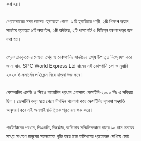
করা হয়।
গ্রেফতারের সময় তাদের হেফাজত থেকে, ১ টি হ্যারিয়ার গাড়ী, ২টি পিকাপ ভ্যান,
সার্ভারে ব্যবহৃত ৬টি ল্যাপটপ, ২টি রাউটার, ২টি পাসপোর্ট ও বিভিন্ন কাগজপত্র জব্দ
করা হয়।
গ্রেফতারকৃতদের দেওয়া তথ্য ও কোম্পানির সার্ভারের তথ্য উপাত্ত বিশ্লেষণ করে
জানা যায়, SPC World Express Ltd নামের এই কোম্পানি ১লা জানুয়ারি
২০২০ ই-কমার্সের লাইসেন্স নিয়ে যাত্রা শুরু করে।
কোম্পানির এমডি ও সিইও আলামিন প্রধান একসময় ডেসটিনি-২০০০ লিঃ এ সক্রিয়
ছিল। ডেসটিনি বন্ধ হয়ে গেলে দীর্ঘদিন গবেষণা করে ডেসটিনির ব্যবসা পদ্ধতি
অনুসরণ করে এই অনলাইনভিত্তিক প্রতারনা শুরু করে।
প্রতিষ্ঠানের প্রধান, ডিএমডি, ডিরেক্টর, অফিসার সম্মিলিতভাবে মাত্র ১০ মাস সময়ের
মধ্যে সাধারণ মানুষের সরলতাকে পুজি করে উচ্চ কমিশনের প্রলোভন দেখিয়ে মোট