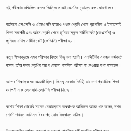
দুই পরীক্ষার সম্মিলিত ফলের ভিত্তিতে এইচএসসির চূড়ান্ত ফল ঘোষণা হবে।
বর্তমানে এসএসসি ও এইচএসসি ছাড়াও পঞ্চম শ্রেণি শেষে প্রাথমিক ও ইবতেদায়ি
শিক্ষা সমাপনী এবং অষ্টম শ্রেণি শেষে জুনিয়র স্কুল সার্টিফিকেট (জেএসসি) ও
জুনিয়র দাখিল সার্টিফিকেট (জেডিসি) পরীক্ষা হয়।
নতুন শিক্ষাক্রমে এসব পরীক্ষার বিষয়ে কিছু বলা হয়নি। এনসিটিবির একজন কর্মকর্তা
বলেন, তাঁরা দশম শ্রেণির আগে কোনো পাবলিক পরীক্ষা না নেওয়ার কথা বলেছেন।
আগের শিক্ষাক্রমেও এমনটি ছিল। কিন্তু সরকার নির্বাহী আদেশে প্রাথমিক শিক্ষা
সমাপনী এবং জেএসসি-জেডিসি পরীক্ষা নিচ্ছে।
যশোর শিক্ষা বোর্ডের সাবেক চেয়ারম্যান অধ্যাপক আমিরুল আলম খান বলেন, দশম
শ্রেণি পর্যন্ত অভিন্ন বিষয় পড়ানোর সিদ্ধান্ত সঠিক।
উচ্চমাধ্যমিক পর্যায়ে একাদশ ও দ্বাদশ শ্রেণিতে দুটি পাবলিক পরীক্ষা হলে