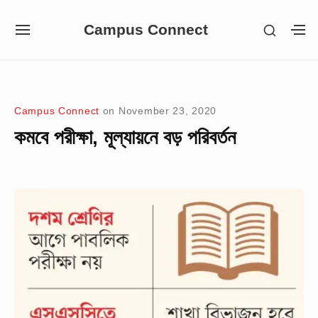
Skip
Campus Connect
SHOW
to
SITE
S
SECON
NAVIGATION
S
content
SIDEB
SI
Site Navigation
Campus Connect
on
November 23, 2020
কমবে পরীক্ষা, মূল্যায়নে বড় পরিবর্তন