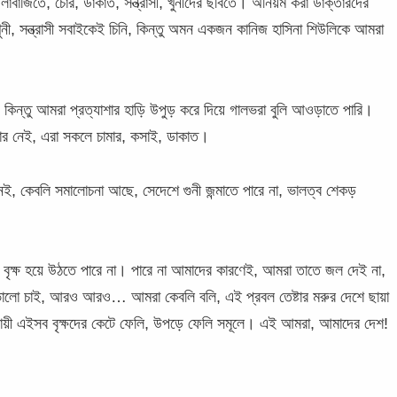
বাজিতে, চোর, ডাকাত, সন্ত্রাসী, খুনীদের ছবিতে। অনিয়ম করা ডাক্তারদের
ুনী, সন্ত্রাসী সবাইকেই চিনি, কিন্তু অমন একজন কানিজ হাসিনা শিউলিকে আমরা
, কিন্তু আমরা প্রত্যাশার হাড়ি উপুড় করে দিয়ে গালভরা বুলি আওড়াতে পারি।
তার নেই, এরা সকলে চামার, কসাই, ডাকাত।
েই, কেবলি সমালোচনা আছে, সেদেশে গুনী জন্মাতে পারে না, ভালত্ব শেকড়
ী বৃক্ষ হয়ে উঠতে পারে না। পারে না আমাদের কারণেই, আমরা তাতে জল দেই না,
রও ভালো চাই, আরও আরও… আমরা কেবলি বলি, এই প্রবল তেষ্টার মরুর দেশে ছায়া
দায়ী এইসব বৃক্ষদের কেটে ফেলি, উপড়ে ফেলি সমূলে। এই আমরা, আমাদের দেশ!