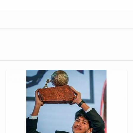
“শিশুদের
নোবেল”
পেল
বাংলাদেশের
সাদাত
রহমান