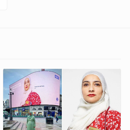
লন্ডনের
বিলবোর্ডে
বাংলাদেশিদের
গর্ব
“ডা.
ফারজানা
হোসেইন”