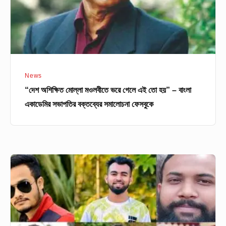
এই
তো
হয়”
–
‌বাংলা
News
একাডেমির
“দেশ অশিক্ষিত মোল্লা মওলবীতে ভরে গেলে এই তো হয়” – ‌বাংলা
সভাপতির
একাডেমির সভাপতির বক্তব্যের সমালোচনা ফেসবুকে
বক্তব্যের
সমালোচনা
ফেসবুকে
আট
আসামির
ডিএনএ’র
নমুনায়
মিল,