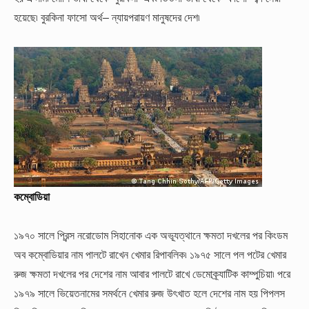
হয়েছে৷ বুরকিনা ফাসো অর্থ– ন্যায়পরায়ণ মানুষদের দেশ৷
কম্বোডিয়া
১৯৭০ সালে প্রিন্স নরোডোম সিহানোক এক অভ্যূত্থানে ক্ষমতা দখলের পর কিংডম
অব কম্বোডিয়ার নাম পালটে রাখেন খেমার রিপাবলিক৷ ১৯৭৫ সালে পল পটের খেমার
রুজ ক্ষমতা দখলের পর দেশের নাম আবার পালটে রাখে ডেমোক্র্যাটিক কাম্পুচিয়া৷ পরে
১৯৭৯ সালে ভিয়েতনামের সমর্থনে খেমার রুজ উৎখাত হলে দেশের নাম হয় পিপলস