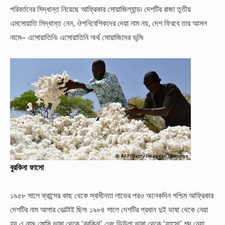
পরিবর্তনের সিদ্ধান্ত নিয়েছে আফ্রিকার সোয়াজিল্যান্ড৷ দেশটির রাজা তৃতীয়
এমসোয়াতি সিদ্ধান্ত নেন, ঔপনিবেশিকদের দেয়া নাম নয়, দেশ ফিরবে তার আসল
নামে– এসোয়াতিনি৷ এসোয়াতিনি অর্থ সোয়াজিদের ভূমি৷
বুরকিনা ফাসো
১৯৫৮ সালে ফ্রান্সের কাছ থেকে স্বাধীনতা লাভের পরও অনেকদিন পশ্চিম আফ্রিকার
দেশটির নাম আপার ভোল্টাই ছিল৷ ১৯৮৪ সালে দেশটির প্রধান দুই ভাষা থেকে নেয়া
হয় এ নাম৷ মোসি ভাষা থেকে ‘বুরকিনা’ এবং ডিউলা ভাষা থেকে ‘ফাসো’ শব্দ নেয়া