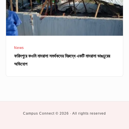
একটি
মাদরাসা
ভাঙচুরের
অভিযোগ
News
ফরিদপুরে কওমি মাদরাসা সমর্থকদের বিরুদ্ধে একটি মাদরাসা ভাঙচুরের
অভিযোগ
Campus Connect © 2026 · All rights reserved
Social
Private
BUET
CUET
DU
KUET
RUET
Higher
University
Study