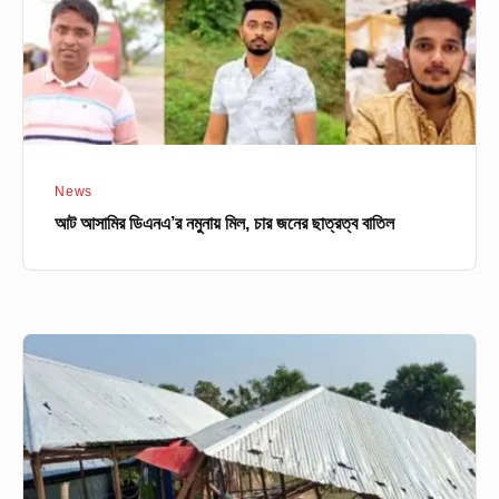
চার
জনের
ছাত্রত্ব
বাতিল
News
আট আসামির ডিএনএ’র নমুনায় মিল, চার জনের ছাত্রত্ব বাতিল
ফরিদপুরে
কওমি
মাদরাসা
সমর্থকদের
বিরুদ্ধে