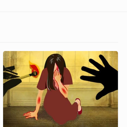
৮ম
শ্রেণীর
ছাত্র
ধর্ষণ
করেছে
২য়
শ্রেণীর
ছাত্রীকে!