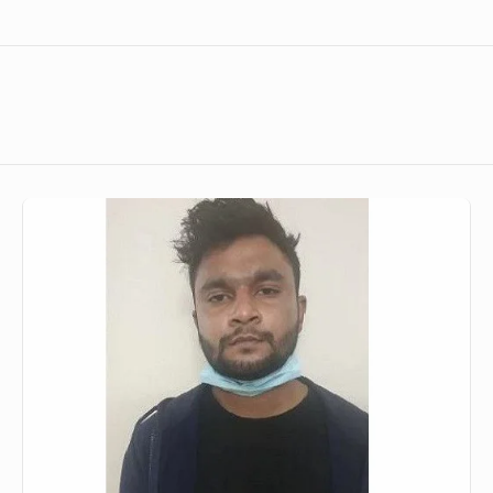
নারী
নির্যাতন
আইনে
মামলা,
অভিযুক্ত
ফারদিনকে
আদালতে
তোলা
হবে