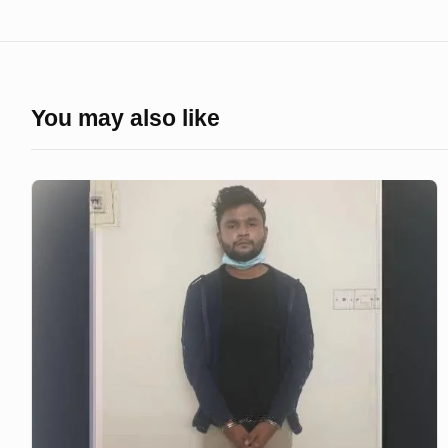
You may also like
ফারদিন
ধর্ষণ
করেছে
কিনা
তা
টেস্টের
পর
বলা
যাবেঃ