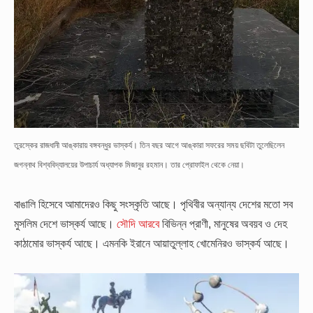
তুরস্কের রাজধানী আঙ্কারায় বঙ্গবন্ধুর ভাস্কর্য। তিন বছর আগে আঙ্কারা সফরের সময় ছবিটা তুলেছিলেন
জগন্নাথ বিশ্ববিদ্যালয়ের উপাচার্য অধ্যাপক মিজানুর রহমান। তার প্রোফাইল থেকে নেয়া।
বাঙালি হিসেবে আমাদেরও কিছু সংস্কৃতি আছে। পৃথিবীর অন্যান্য দেশের মতো সব
মুসলিম দেশে ভাস্কর্য আছে।
সৌদি আরবে
বিভিন্ন প্রাণী, মানুষের অবয়ব ও দেহ
কাঠামোর ভাস্কর্য আছে। এমনকি ইরানে আয়াতুল্লাহ খোমেনিরও ভাস্কর্য আছে।