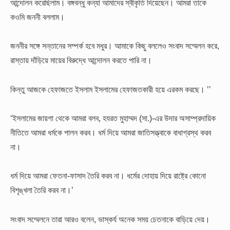
আন্দোলন করেছিলাম। বঙ্গবন্ধু কন্যা আমাদের স্বীকৃতি দিয়েছেন। আমরা তাকে
কওমি জননী বললাম।
জননীর সঙ্গে সন্তানের সম্পর্ক হবে মধুর। আমাকে কিছু বললেও সংবাদ সম্মেলন করে,
রাস্তায় দাঁড়িয়ে মায়ের বিরুদ্ধে আন্দোলন করতে পারি না।
কিন্তু আজকে হেফাজতে ইসলাম ইসলামের হেফাজতকারী হয়ে এরকম করছে। ’’
‘ইসলামের জায়গা থেকে আমরা বলব, হযরত মুহাম্মদ (সা.)-এর উদার অসাম্প্রদায়িক
নীতিতে আমরা ধর্মকে পালন করব। ধর্ম দিয়ে আমরা জাতিসত্ত্বাকে বাধাগ্রস্থ করব
না।
ধর্ম দিয়ে আমরা ফেতনা-ফাসাদ তৈরি করব না। ধর্মের দোহায় দিয়ে রাষ্ট্রে কোনো
বিশৃঙ্খলা তৈরি করব না।’
সংবাদ সম্মেলনে তারা আরও বলেন, ভাস্কর্য অনেক সময় চেতনাকে বাড়িয়ে দেয়।