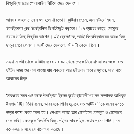
বিশ্ববিদ্যালয়ের পোলাপাইন পিটিয়ে মেরে ফেলসে।
আবরার ফাহাদ শেরে বাংলা হলে থাকতো। কুষ্টিয়ার ছেলে, এক্স নটরডেমিয়ান,
ইলেক্ট্রিকাল এন্ড ইলেক্ট্রনিক্স ডিপার্টমেন্টে পড়তো। ‘১৭ ব্যাচের ছাত্র, সেকেন্ড
ইয়ারে উঠেছে কিছুদিন আগেই। এই ছেলেটাকে, তারই বিশ্ববিদ্যালয়ের আরও কিছু
ছাত্র মেরে ফেলল। জাস্ট মেরে ফেললো, জীবনটা কেড়ে নিলো।
সন্ধ্যা সাতটা থেকে আটটার মধ্যে ওর রুম থেকে ডেকে নিয়ে যাওয়া হয় ওকে, রাত
দুইটার সময় ওর লাশ পাওয়া যায় একতলা আর দুইতলার মাঝের স্থানে, সারা গায়ে
আঘাতের চিহ্ন।
‘মারধরের সময় ওই কক্ষে উপস্থিত ছিলেন বুয়েট ছাত্রলীগের সহ-সম্পাদক আশিকুল
ইসলাম বিটু। তিনি বলেন, আবরারকে শিবির সন্দেহে রাত আটটার দিকে হলের ২০১১
নম্বর কক্ষে ডেকে আনা হয়। সেখানে আমরা তার মোবাইলে ফেসবুক ও মেসেঞ্জার
চেক করি। ফেসবুকে বিতর্কিত কিছু পেইজে তার লাইক দেয়ার প্রমাণ পাই। সে
কয়েকজনের সঙ্গে যোগাযোগও করেছে।