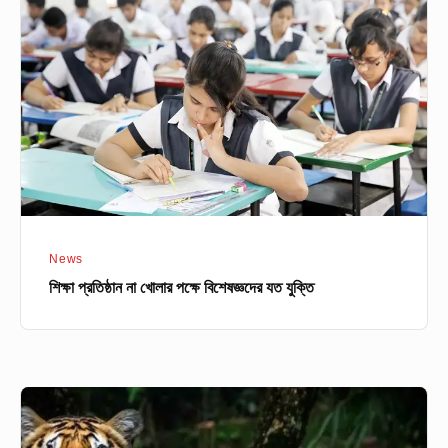
না
খোলার
পক্ষে
বিশেষজ্ঞদের
যত
যুক্তি
News
শিক্ষা প্রতিষ্ঠান না খোলার পক্ষে বিশেষজ্ঞদের যত যুক্তি
আজ
বিশ্ব