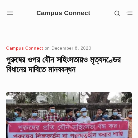
Skip
Campus Connect
SHOW
to
SITE
S
SECON
NAVIGATION
S
content
SIDEB
SI
Site Navigation
Campus Connect
on
December 8, 2020
পুরুষের ওপর যৌন সহিংসতায়ও মৃত্যদণ্ডের
বিধানের দাবিতে মানববন্ধন