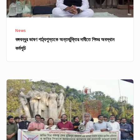
News
বঙ্গবন্ধুর ভাষণ পাঠ্যপুস্তকে অন্তর্ভুক্তির দাবীতে শিশুর অবস্থান
কর্মসূচি
৭
দফা
দাবিতে
মুক্তিযুদ্ধ
মঞ্চের
আল্টিমেটাম