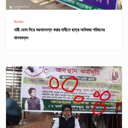
মানববন্ধন
News
নারী ডোম দিয়ে ময়নাতদন্ত করার দাবীতে ছাত্র অধিকার পরিষদের
মানববন্ধন
বঙ্গবন্ধুর
ভাষণ
পাঠ্যপুস্তকে
অন্তর্ভুক্তির
দাবীতে
শিশুর
অবস্থান
কর্মসূচি