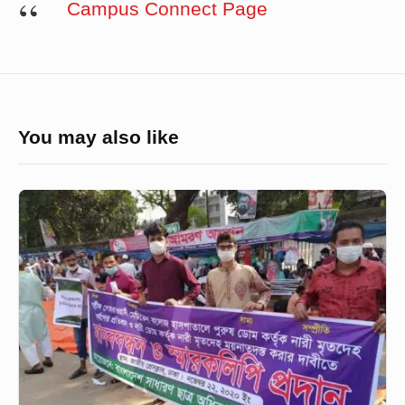
Campus Connect Page
You may also like
নারী
ডোম
দিয়ে
ময়নাতদন্ত
করার
দাবীতে
ছাত্র
অধিকার
পরিষদের