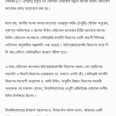
সোমবার (২৭ এপ্রিল) দুপুরে এই মেশিনটি নোয়াখালী আব্দুল মালেক উকিল মেডিকেল
কলেজের কাছে হস্তান্তর করা হয়।
জানা যায়, মাননীয় সংসদ সদস্য জননেতা একরামুল করিম চৌধুরীর মৌখিক অনুরোধ,
স্বাস্হ্য অধিদপ্তর ও মালেক উকিল মেডিকেল কলেজের চিঠির আলোকে মালেক
উকিল মেডিকেল কলেজকে নোবিপ্রবির ফার্মেসি বিভাগের একটি আর টি পিসিআর
মেশিনসহ আনুসাঙ্গিক যন্ত্রপাতি দেয়া হয়েছে। মাইক্রোবায়োলজি বিভাগের অন্য পি
সি আর মেশিনে নোবিপ্রবিতে করোনা পরীক্ষা হবে।
এ সময় মেডিকেল কলেজের মাইক্রোবায়োলজি বিভাগের প্রধান এবং স্বাচিপের
সভাপতি ও কিডনি বিভাগের চেয়ারম্যান ডা. ফজলে এলাহি খাঁন, নোবিপ্রবি ফার্মেসি
বিভাগের সহযোগী অধ্যাপক ড. জামি উদ্দিন, অনুজীব বিজ্ঞান বিভাগের সহকারী
অধ্যাপক মো.ফয়সাল হোসেন,
বিশ্ববিদ্যালয়ের ডেপুটি রেজিস্ট্রার মোহাম্মদ জসীম
উদ্দিন উপস্থিত ছিলেন।
বিশ্ববিদ্যালয়ের উপাচার্য প্রফেসর ড. দিদার-উল-আলম বলেন, আমাদের একটি