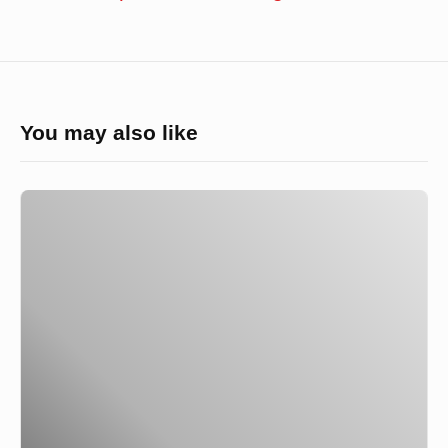
You may also like
গ্রাম
থেকে
শহরে
আসা
এক
কিশোরের
গল্প