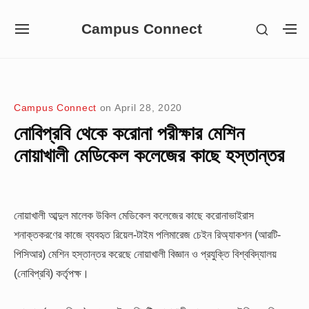
Skip
Campus Connect
SHOW
to
SITE
S
SECON
NAVIGATION
S
content
SIDEB
SI
Site Navigation
Campus Connect
on
April 28, 2020
নোবিপ্রবি থেকে করোনা পরীক্ষার মেশিন
নোয়াখালী মেডিকেল কলেজের কাছে হস্তান্তর
নোয়াখালী আব্দুল মালেক উকিল মেডিকেল কলেজের কাছে করোনাভাইরাস
শনাক্তকরণের কাজে ব্যবহৃত রিয়েল-টাইম পলিমারেজ চেইন রিঅ্যাকশন (আরটি-
পিসিআর) মেশিন হস্তান্তর করেছে নোয়াখালী বিজ্ঞান ও প্রযুক্তি বিশ্ববিদ্যালয়
(নোবিপ্রবি) কর্তৃপক্ষ।