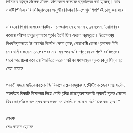
পিসিআর আব্দুল মালেক উকিল মেডিকেলে কলেজে হস্তান্তর করা হয়েছে। আর
একটি পিসিআর বিশ্ববিদ্যালয়ের অনুজীব বিজ্ঞান বিভাগে খুব শিগগিরই চালু করা হবে।
এবিষয়ে বিশ্ববিদ্যালয়ের প্রক্টর ড. নেওয়াজ মোহাম্মদ বাহাদুর বলেন, “নোবিপ্রবি
করোনা পরীক্ষা চালুর ব্যাপারে পূর্বেও তৈরি ছিল এখনো প্রস্তুত। ইতোমধ্যে
বিশ্ববিদ্যালয়ের উপাচার্যের নির্দেশে কোষাধ্যক্ষ, নোয়াখালী জেলা প্রশাসক যিনি
নোয়াখালীর করোনা সেলের প্রধান ও স্বাস্হ্য অধিদপ্তরের সংশ্লিষ্ট ব্যক্তিদের
সাথে আলোচনা করে নোবিপ্রবিতে করোনা পরীক্ষা যথাসম্ভব দ্রুত চালুর সিদ্ধান্ত
নেয়া হয়েছে।
পরবর্তী সময়ে মাইক্রোবায়োলজি বিভাগের চেয়ারম্যানসহ টেস্টিং কাজের সময় সর্বোচ্চ
সতর্কতার বিষয়টি বিবেচনায় নিয়ে নোবিপ্রবির মাইক্রোবায়োলজি ল্যাবটি দ্রুত লেবেল
থ্রি সেইফটিতে রূপান্তর করে দ্রুত নোয়াখালীতে করোনা টেস্ট শুরু করা হবে।”
লেখক
মোঃ ফাহাদ হোসেন