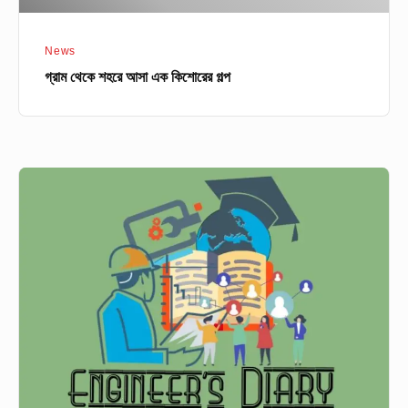
News
গ্রাম থেকে শহরে আসা এক কিশোরের গল্প
বাণিজ্যিক
উৎপাদনে
দেশের
সবচেয়ে
বড়
পায়রা
তাপ
বিদ্যুৎ
কেন্দ্রে