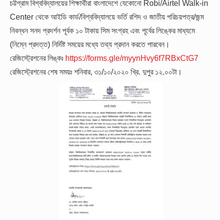
চট্টগ্রাম বিশ্ববিদ্যালয়ের শিক্ষার্থীরা বাংলাদেশে যেকোনো Robi/Airtel Walk-in
Center থেকে আইডি কার্ড/বিশ্ববিদ্যালয়ে ভর্তি রশিদ ও জাতীয় পরিচয়পত্র/জন্ম
নিবন্ধন সনদ প্রদর্শন পূর্বক ১০ টাকায় সিম সংগ্রহ এবং পূর্বের লিঙ্কের মাধ্যমে
(নিম্নে প্রদত্ত) নির্দিষ্ট সময়ের মধ্যে তথ্য প্রদান করতে পারবেন।
রেজিস্ট্রেশনের লিঙ্কঃ
https://forms.gle/myynHvy6f7RBxCtG7
রেজিস্ট্রেশনের শেষ সময়ঃ শনিবার, ৩১/১০/২০২০ খ্রি. দুপুর ১২.০০টা।