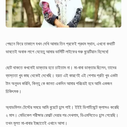
পেছনে ফিরে তাকালে যখন দেখি আমার তিন প্রফেই প্রথম স্থান, এখনো কথাটি
ভাবতেই অবাক লাগে যেহেতু আমার ভার্সিটি লাইফের শুরু বুয়েটিয়ান হিসেবে!
ছোট থাকতে কখনোই ডাক্তার হতে চাইতাম না। মা-বাবা ডাক্তার ছিলেন, তাদের
ব্যস্ততা খুব কাছ থেকেই দেখেছি। হয়ত এই কারণেই এই পেশার প্রতি খুব একটা
টান অনুভব করিনি, কিন্তু কে জানত একদিন আমার পরিচয়ই হবে আমি একজন
চিকিৎসক।
অ্যাডমিশন টেস্টের সময়ে আমি বুয়েটে চান্স পাই। ইইই ডিপার্টমেন্টে ক্লাসও করেছি
২ মাস। মেডিকেল পরীক্ষার রেসাল্ট দেয়ার পর দেখলাম, ডিএমসিতেও চান্স পেয়েছি।
তখন মূলত মা-বাবার ইচ্ছাতেই এখানে আসা।