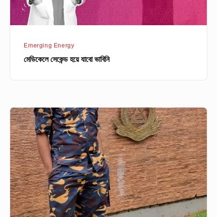
Emerging Energy
মেডিকেলে সেকেন্ড হয়ে যাবো ভাবিনি
ইঞ্জিনিয়ারিং
পড়ার
সময়
কখনো
ভাবিনী
বিসিএস
দিবো