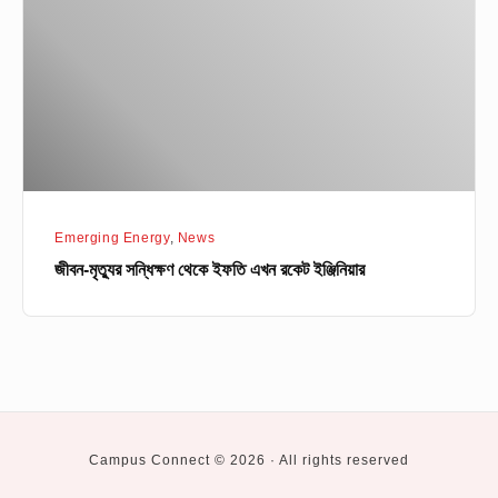
ইফতি
এখন
রকেট
ইঞ্জিনিয়ার
Emerging Energy
,
News
জীবন-মৃত্যুর সন্ধিক্ষণ থেকে ইফতি এখন রকেট ইঞ্জিনিয়ার
Campus Connect © 2026 · All rights reserved
Social
Private
BUET
CUET
DU
KUET
RUET
Higher