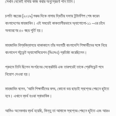
সেখান থেকেই নাসায় কাজ করার অনুপ্রেরণা পান তিনি।
চলতি বছরের [২০১৯] শুরুর দিকে নাসায় দ্বিতীয় দফায় ইন্টার্নশিপ শেষ করেন
বাংলাদেশের মাহজাবিন। এই সময়েই কাকতালীয়ভাবে অ্যাপোলো-১১ –এর চাঁদে
অবতরণের ৫০ বছর পূর্তি হয়।
মাহজাবিন বিশ্ববিদ্যালয়ে থাকাকালে তাঁর সহপাঠী বাংলাদেশি শিক্ষার্থীদের সঙ্গে নিয়ে
বাংলাদেশ স্টুডেন্ট অ্যাসোসিয়েশন (বিএসএ) প্রতিষ্ঠা করেছিলেন।
প্রথমে তিনি ছিলেন সংগঠনের সেক্রেটারি এবং তারপরেই তাকে প্রেসিডেন্ট পদে
নিয়োগ দেওয়া হয়।
মাহজাবিন বলেন, ‘আমি শিক্ষার্থীদের বলব, কোনো ভয় ছাড়াই স্বপ্নের পেছনে ছুটতে
হবে। এখানে ব্যর্থ হওয়া স্বাভাবিক।
আমিও অনেকবার ব্যর্থ হয়েছি, কিন্তু তা আমাকে স্বপ্নের পেছনে ছুটতে এবং আরও