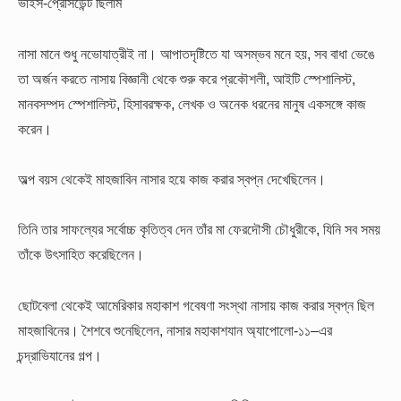
ভাইস-প্রেসিডেন্ট ছিলাম
নাসা মানে শুধু নভোযাত্রীই না। আপাতদৃষ্টিতে যা অসম্ভব মনে হয়, সব বাধা ভেঙে
তা অর্জন করতে নাসায় বিজ্ঞানী থেকে শুরু করে প্রকৌশলী, আইটি স্পেশালিস্ট,
মানবসম্পদ স্পেশালিস্ট, হিসাবরক্ষক, লেখক ও অনেক ধরনের মানুষ একসঙ্গে কাজ
করেন।
অল্প বয়স থেকেই মাহজাবিন নাসার হয়ে কাজ করার স্বপ্ন দেখেছিলেন।
তিনি তার সাফল্যের সর্বোচ্চ কৃতিত্ব দেন তাঁর মা ফেরদৌসী চৌধুরীকে, যিনি সব সময়
তাঁকে উৎসাহিত করেছিলেন।
ছোটবেলা থেকেই আমেরিকার মহাকাশ গবেষণা সংস্থা নাসায় কাজ করার স্বপ্ন ছিল
মাহজাবিনের। শৈশবে শুনেছিলেন, নাসার মহাকাশযান অ্যাপোলো-১১–এর
চন্দ্রাভিযানের গল্প।