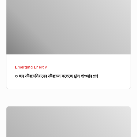
নটরডেম
কলেজে
চান্স
পাওয়ার
গল্প
Emerging Energy
৩ জন নটরডেমিয়ানের নটরডেম কলেজে চান্স পাওয়ার গল্প
জীবন-
মৃত্যুর
সন্ধিক্ষণ
থেকে