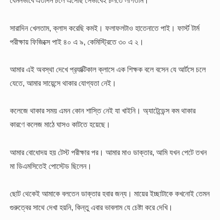
যেমনভাবে এতদিন চলে এসেছি সেভাবেই চলতে লাগতাম।
সারাদিন খেলতাম, ক্লাস করেছি কমই। ফলাফলটাও হাতেনাতে পাই। ফার্স্ট টার্ম
পরীক্ষায় ফিজিক্সে পাই ৪০ এ ৯, কেমিস্ট্রিতে ৩০ এ ২।
আমার এই অবস্থা দেখে প্র‍্যাক্টিকাল ক্লাসে এক শিক্ষক বলে বসেন যে আর্টসে চলে
যেতে, আমার সায়েন্সে থাকার যোগ্যতা নেই।
কলেজে থাকার সময় এমন কোন শাস্তি নেই যা খাইনি। অ্যাটেন্ডেন্স কম থাকার
কারণে কলেজ মাঠে ঘাসও কাটতে হয়েছে।
আমার বোধোদয় হয় টেস্ট পরীক্ষার পর। আমার মাও ডাক্তার, আমি যখন পেটে তখন
মা ডিএমসিতেই পোস্টেড ছিলেন।
ছোট থেকেই আমাকে বলতেন ডাক্তার হবার জন্য। মায়ের ইচ্ছাটাকে কখনোই তেমন
গুরুত্বের সাথে দেখা হয়নি, কিন্তু এবার ভাবলাম যে চেষ্টা করে দেখি।