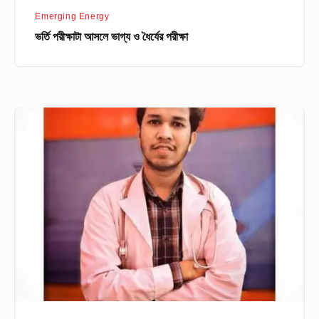
Emerging Energy
ভর্তি পরীক্ষাটা আসলে ভাগ্য ও ধৈর্যের পরীক্ষা
৯.৫
মার্ক
কাটার
পরও
মেডিকেল
এ
চান্স
!