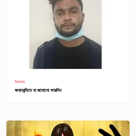
জানালো
ফারদিন
News
জবানবন্দিতে যা জানালো ফারদিন
লক্ষ্মীপুরে
হাত-