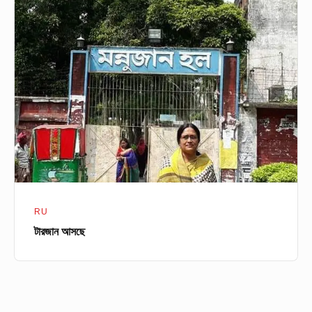
টারজান
আসছে
RU
টারজান আসছে