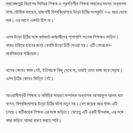
ম্যানেজমেন্ট বিভাগের সিনিয়র শিক্ষক ও প্রগতিশীল শিক্ষক সমাজের সদস্য অধ্যাপক
মলয় ভৌমিক বলছেন, রাজশাহী বিশ্ববিদ্যালয়ে উড়ো চিঠির সংস্কৃতি ৭-৮ বছর থেকে
শুরু। এর আগে এমনটা ছিল না।
এসব উড়ো চিঠির সঙ্গে কর্মকর্তা-কর্মচারীদের পাশাপাশি অনেক শিক্ষকও জড়িত।
কারও চরিত্র হননের জন্য বেনামি উড়ো চিঠি দেওয়া হয়। এটি নোংরা মন-
মানসিকতার পরিচায়ক।
যাদের কোনও কাজ নেই, ইতিবাচক কিছু দেখে না, তারাই এমন কাজ করে বেড়ায়।
এসব চিঠির কোনও ভিত্তি নেই।
আওয়ামীপন্থী শিক্ষক ও সমিতির সাধারণ সম্পাদক অধ্যাপক আশরাফুল আলম খান
বলেন, বিশ্ববিদ্যালয়ে উড়ো চিঠির ঘটনা নতুন নয়। বেশ কয়েক বছর যাবৎ এটি
চলছে। গুটিকয়েক শিক্ষক এর সঙ্গে জড়িত। যেহেতু এটি একটি হীনকাজ, এর সঙ্গে
কারা জড়িত আমরা ধারণা করতে পারি।