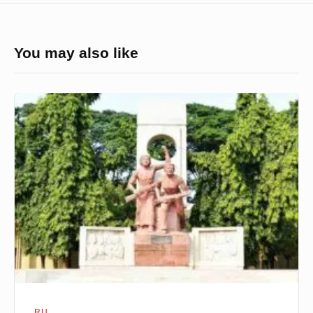
You may also like
খাতা
মূল্যায়নে
পক্ষপাতিত্বের
অভিযোগ
সত্য
নয়ঃ
রাবি
আইআর
সভাপতি
RU