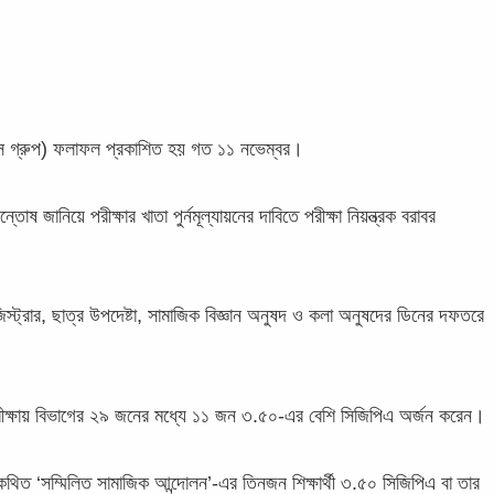
িসিস গ্রুপ) ফলাফল প্রকাশিত হয় গত ১১ নভেম্বর।
 জানিয়ে পরীক্ষার খাতা পুর্নমূল্যায়নের দাবিতে পরীক্ষা নিয়ন্ত্রক বরাবর
জিস্ট্রার, ছাত্র উপদেষ্টা, সামাজিক বিজ্ঞান অনুষদ ও কলা অনুষদের ডিনের দফতরে
পরীক্ষায় বিভাগের ২৯ জনের মধ্যে ১১ জন ৩.৫০-এর বেশি সিজিপিএ অর্জন করেন।
িত ‘সম্মিলিত সামাজিক আন্দোলন’-এর তিনজন শিক্ষার্থী ৩.৫০ সিজিপিএ বা তার