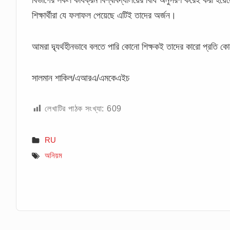
বিভাগের সকল কার্যক্রম বিশ্ববিদ্যালয়ের বিধি অনুসরণ করেই করা হয়
শিক্ষার্থীরা যে ফলাফল পেয়েছে এটিই তাদের অর্জন।
আমরা দ্ব্যর্থহীনভাবে বলতে পারি কোনো শিক্ষকই তাদের কারো প্রতি ক
সালমান শাকিল/এআরএ/এমকেএইচ
লেখাটির পাঠক সংখ্যা:
609
RU
অনিয়ম