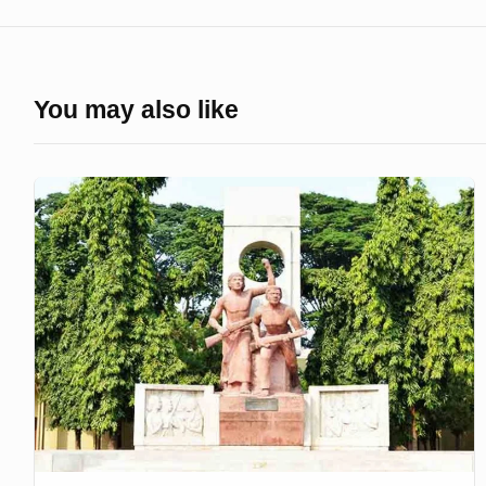
You may also like
শিক্ষকদের
আপত্তির
মুখে
রাবি
ভর্তি
পরীক্ষা
কমিটির
সভা
স্থগিত