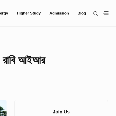
SHOW
ergy
Higher Study
Admission
Blog
SH
SECOND
SE
SIDEBA
SI
য়ঃ রাবি আইআর
Sidebar
Widget
Join Us