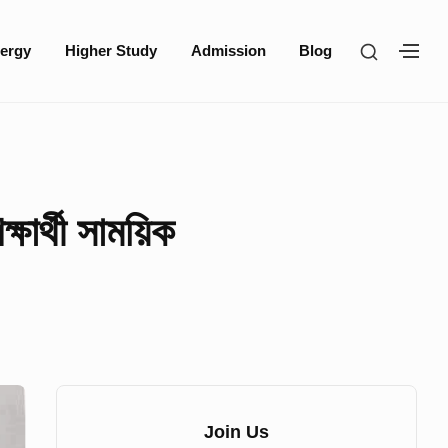
SHOW
ergy
Higher Study
Admission
Blog
SH
SECOND
SE
SIDEBA
SI
্ষার্থী সাময়িক
Sidebar
Widget
Join Us