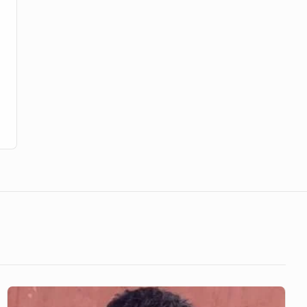
নোবিপ্রবির