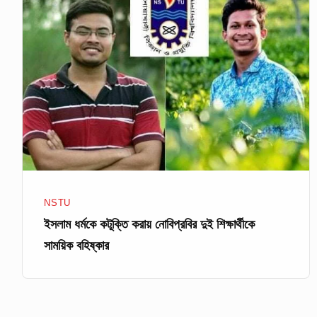
ধর্মকে
কটূক্তি
করায়
নোবিপ্রবির
দুই
শিক্ষার্থীকে
সাময়িক
বহিষ্কার
NSTU
ইসলাম ধর্মকে কটূক্তি করায় নোবিপ্রবির দুই শিক্ষার্থীকে
সাময়িক বহিষ্কার