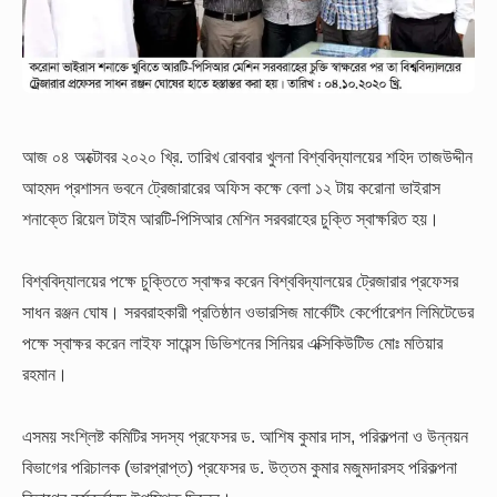
আজ ০৪ অক্টোবর ২০২০ খ্রি. তারিখ রোববার খুলনা বিশ্ববিদ্যালয়ের শহিদ তাজউদ্দীন
আহমদ প্রশাসন ভবনে ট্রেজারারের অফিস কক্ষে বেলা ১২ টায় করোনা ভাইরাস
শনাক্তে রিয়েল টাইম আরটি-পিসিআর মেশিন সরবরাহের চুক্তি স্বাক্ষরিত হয়।
বিশ্ববিদ্যালয়ের পক্ষে চুক্তিতে স্বাক্ষর করেন বিশ্ববিদ্যালয়ের ট্রেজারার প্রফেসর
সাধন রঞ্জন ঘোষ। সরবরাহকারী প্রতিষ্ঠান ওভারসিজ মার্কেটিং কের্পোরেশন লিমিটেডের
পক্ষে স্বাক্ষর করেন লাইফ সায়েন্স ডিভিশনের সিনিয়র এক্সিকিউটিভ মোঃ মতিয়ার
রহমান।
এসময় সংশ্লিষ্ট কমিটির সদস্য প্রফেসর ড. আশিষ কুমার দাস, পরিকল্পনা ও উন্নয়ন
বিভাগের পরিচালক (ভারপ্রাপ্ত) প্রফেসর ড. উত্তম কুমার মজুমদারসহ পরিকল্পনা