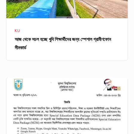
গ্রামীণফোন
সীমকার্ড
KU
আজ থেকে সচল হচ্ছে খুবি শিক্ষার্থীদের জন্য স্পেশাল গ্রামীণফোন
সীমকার্ড
খুলনা
বিশ্ববিদ্যালয়ের
শিক্ষার্থীদের
স্বল্পমূল্যে
ইন্টারনেট
দিবে
গ্রামীণফোন